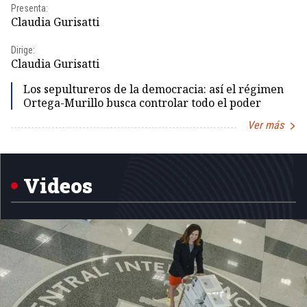
Presenta:
Pr
Claudia Gurisatti
Id
Dirige:
Dir
Claudia Gurisatti
Id
Los sepultureros de la democracia: así el régimen
Ortega-Murillo busca controlar todo el poder
Ver más
Item
1
of
5
Videos