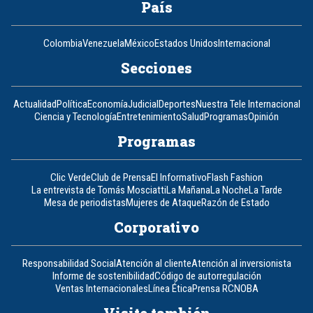
País
Colombia
Venezuela
México
Estados Unidos
Internacional
Secciones
Actualidad
Política
Economía
Judicial
Deportes
Nuestra Tele Internacional
Ciencia y Tecnología
Entretenimiento
Salud
Programas
Opinión
Programas
Clic Verde
Club de Prensa
El Informativo
Flash Fashion
La entrevista de Tomás Mosciatti
La Mañana
La Noche
La Tarde
Mesa de periodistas
Mujeres de Ataque
Razón de Estado
Corporativo
Responsabilidad Social
Atención al cliente
Atención al inversionista
Informe de sostenibilidad
Código de autorregulación
Ventas Internacionales
Línea Ética
Prensa RCN
OBA