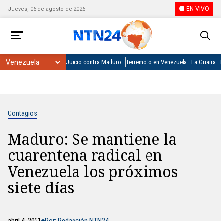
EN VIVO
Jueves, 06 de agosto de 2026
Juicio contra Maduro
Terremoto en Venezuela
La Guaira
Contagios
Maduro: Se mantiene la
cuarentena radical en
Venezuela los próximos
siete días
abril 4, 2021
Por: Redacción NTN24