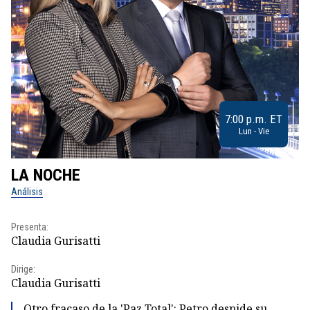
7:00 p.m. ET
Lun - Vie
LA NOCHE
L
Análisis
No
Presenta:
Pr
Claudia Gurisatti
Id
Dirige:
Dir
Claudia Gurisatti
Id
Otro fracaso de la 'Paz Total': Petro despide su