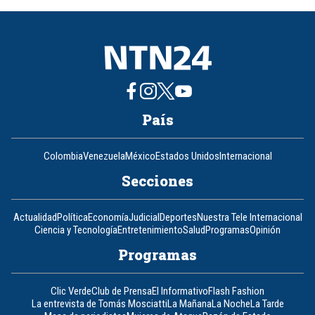
8
País
Colombia
Venezuela
México
Estados Unidos
Internacional
Secciones
Actualidad
Política
Economía
Judicial
Deportes
Nuestra Tele Internacional
Ciencia y Tecnología
Entretenimiento
Salud
Programas
Opinión
Programas
Clic Verde
Club de Prensa
El Informativo
Flash Fashion
La entrevista de Tomás Mosciatti
La Mañana
La Noche
La Tarde