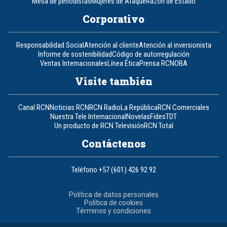
Mesa de periodistas
Mujeres de Ataque
Razón de Estado
Corporativo
Responsabilidad Social
Atención al cliente
Atención al inversionista
Informe de sostenibilidad
Código de autorregulación
Ventas Internacionales
Línea Ética
Prensa RCN
OBA
Visite también
Canal RCN
Noticias RCN
RCN Radio
La República
RCN Comerciales
Nuestra Tele Internacional
Novelas
Fides
TDT
Un producto de RCN Televisión
RCN Total
Contáctenos
Teléfono
+57 (601) 426 92 92
Política de datos personales
Política de cookies
Términos y condiciones