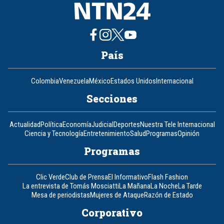
País
Colombia
Venezuela
México
Estados Unidos
Internacional
Secciones
Actualidad
Política
Economía
Judicial
Deportes
Nuestra Tele Internacional
Ciencia y Tecnología
Entretenimiento
Salud
Programas
Opinión
Programas
Clic Verde
Club de Prensa
El Informativo
Flash Fashion
La entrevista de Tomás Mosciatti
La Mañana
La Noche
La Tarde
Mesa de periodistas
Mujeres de Ataque
Razón de Estado
Corporativo