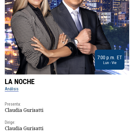
7:00 p.m. ET
Lun - Vie
LA NOCHE
L
Análisis
No
Presenta:
Pr
Claudia Gurisatti
Id
Dirige:
Dir
Claudia Gurisatti
Id