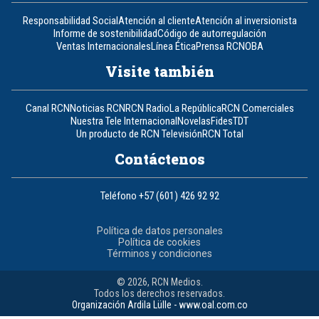
Responsabilidad Social
Atención al cliente
Atención al inversionista
Informe de sostenibilidad
Código de autorregulación
Ventas Internacionales
Línea Ética
Prensa RCN
OBA
Visite también
Canal RCN
Noticias RCN
RCN Radio
La República
RCN Comerciales
Nuestra Tele Internacional
Novelas
Fides
TDT
Un producto de RCN Televisión
RCN Total
Contáctenos
Teléfono
+57 (601) 426 92 92
Política de datos personales
Política de cookies
Términos y condiciones
© 2026, RCN Medios.
Todos los derechos reservados.
Organización Ardila Lülle - www.oal.com.co