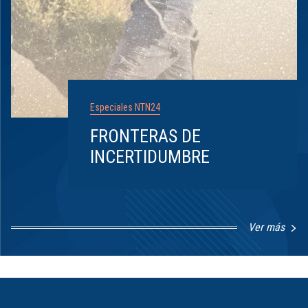
Especiales NTN24
FRONTERAS DE
INCERTIDUMBRE
Ver más
Item
1
of
8