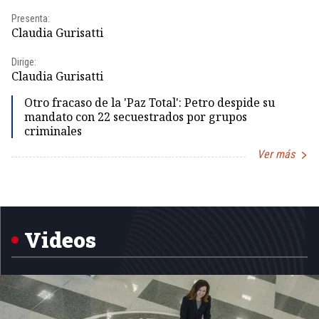
Presenta:
Pr
Claudia Gurisatti
Id
Dirige:
Dir
Claudia Gurisatti
Id
Otro fracaso de la 'Paz Total': Petro despide su
mandato con 22 secuestrados por grupos
criminales
Ver más
Item
1
of
5
Videos