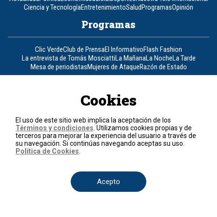
Ciencia y Tecnología
Entretenimiento
Salud
Programas
Opinión
Programas
Clic Verde
Club de Prensa
El Informativo
Flash Fashion
La entrevista de Tomás Mosciatti
La Mañana
La Noche
La Tarde
Mesa de periodistas
Mujeres de Ataque
Razón de Estado
Corporativo
Cookies
Responsabilidad Social
Atención al cliente
Atención al inversionista
Informe de sostenibilidad
Código de autorregulación
El uso de este sitio web implica la aceptación de los
Ventas Internacionales
Línea Ética
Prensa RCN
OBA
Términos y condiciones
. Utilizamos cookies propias y de
terceros para mejorar la experiencia del usuario a través de
Visite también
su navegación. Si continúas navegando aceptas su uso.
Política de Cookies
.
Canal RCN
Noticias RCN
RCN Radio
La República
RCN Comerciales
Nuestra Tele Internacional
Novelas
Fides
TDT
Acepto
Un producto de RCN Televisión
RCN Total
Contáctenos