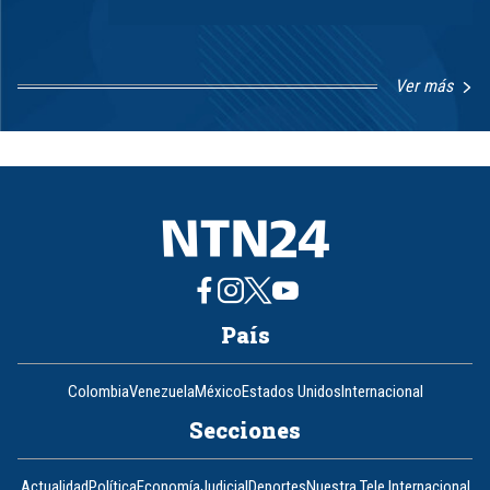
Ver más
Item
1
of
8
País
Colombia
Venezuela
México
Estados Unidos
Internacional
Secciones
Actualidad
Política
Economía
Judicial
Deportes
Nuestra Tele Internacional