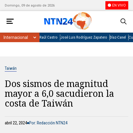
EN VIVO
Domingo, 09 de agosto de 2026
Raúl Castro
José Luis Rodríguez Zapatero
Díaz-Canel
Cu
Taiwán
Dos sismos de magnitud
mayor a 6,0 sacudieron la
costa de Taiwán
abril 22, 2024
Por: Redacción NTN24