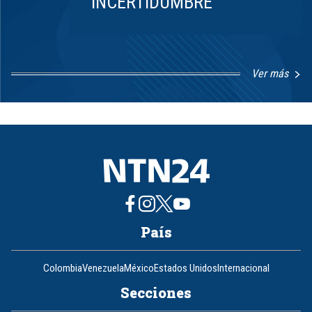
INCERTIDUMBRE
Ver más
Item
1
of
8
País
Colombia
Venezuela
México
Estados Unidos
Internacional
Secciones