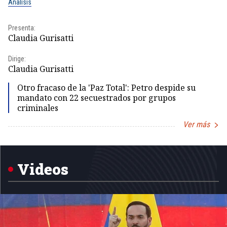
Análisis
No
Presenta:
Pr
Claudia Gurisatti
Id
Dirige:
Dir
Claudia Gurisatti
Id
Otro fracaso de la 'Paz Total': Petro despide su
mandato con 22 secuestrados por grupos
criminales
Ver más
Item
1
of
5
Videos