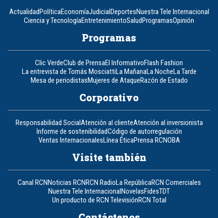
Actualidad
Política
Economía
Judicial
Deportes
Nuestra Tele Internacional
Ciencia y Tecnología
Entretenimiento
Salud
Programas
Opinión
Programas
Clic Verde
Club de Prensa
El Informativo
Flash Fashion
La entrevista de Tomás Mosciatti
La Mañana
La Noche
La Tarde
Mesa de periodistas
Mujeres de Ataque
Razón de Estado
Corporativo
Responsabilidad Social
Atención al cliente
Atención al inversionista
Informe de sostenibilidad
Código de autorregulación
Ventas Internacionales
Línea Ética
Prensa RCN
OBA
Visite también
Canal RCN
Noticias RCN
RCN Radio
La República
RCN Comerciales
Nuestra Tele Internacional
Novelas
Fides
TDT
Un producto de RCN Televisión
RCN Total
Contáctenos