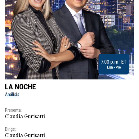
7:00 p.m. ET
Lun - Vie
LA NOCHE
L
Análisis
No
Presenta:
Pr
Claudia Gurisatti
Id
Dirige:
Dir
Claudia Gurisatti
Id