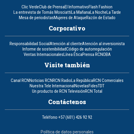
Clic Verde
Club de Prensa
El Informativo
Flash Fashion
La entrevista de Tomás Mosciatti
La Mañana
La Noche
La Tarde
Mesa de periodistas
Mujeres de Ataque
Razón de Estado
Corporativo
Responsabilidad Social
Atención al cliente
Atención al inversionista
Informe de sostenibilidad
Código de autorregulación
Ventas Internacionales
Línea Ética
Prensa RCN
OBA
Visite también
Canal RCN
Noticias RCN
RCN Radio
La República
RCN Comerciales
Nuestra Tele Internacional
Novelas
Fides
TDT
Un producto de RCN Televisión
RCN Total
Contáctenos
Teléfono
+57 (601) 426 92 92
Política de datos personales