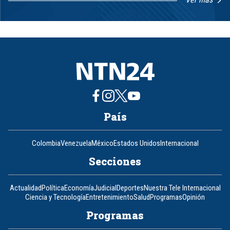
Item
1
of
8
País
Colombia
Venezuela
México
Estados Unidos
Internacional
Secciones
Actualidad
Política
Economía
Judicial
Deportes
Nuestra Tele Internacional
Ciencia y Tecnología
Entretenimiento
Salud
Programas
Opinión
Programas