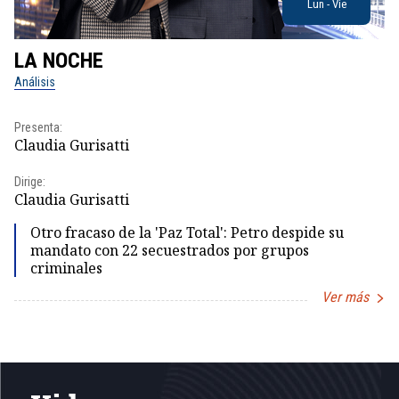
Lun - Vie
LA NOCHE
L
Análisis
No
Presenta:
Pr
Claudia Gurisatti
Id
Dirige:
Dir
Claudia Gurisatti
Id
Otro fracaso de la 'Paz Total': Petro despide su
mandato con 22 secuestrados por grupos
criminales
Ver más
Item
1
of
5