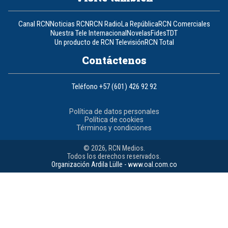
Canal RCN
Noticias RCN
RCN Radio
La República
RCN Comerciales
Nuestra Tele Internacional
Novelas
Fides
TDT
Un producto de RCN Televisión
RCN Total
Contáctenos
Teléfono
+57 (601) 426 92 92
Política de datos personales
Política de cookies
Términos y condiciones
© 2026, RCN Medios.
Todos los derechos reservados.
Organización Ardila Lülle - www.oal.com.co