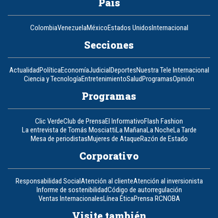
País
Colombia
Venezuela
México
Estados Unidos
Internacional
Secciones
Actualidad
Política
Economía
Judicial
Deportes
Nuestra Tele Internacional
Ciencia y Tecnología
Entretenimiento
Salud
Programas
Opinión
Programas
Clic Verde
Club de Prensa
El Informativo
Flash Fashion
La entrevista de Tomás Mosciatti
La Mañana
La Noche
La Tarde
Mesa de periodistas
Mujeres de Ataque
Razón de Estado
Corporativo
Responsabilidad Social
Atención al cliente
Atención al inversionista
Informe de sostenibilidad
Código de autorregulación
Ventas Internacionales
Línea Ética
Prensa RCN
OBA
Visite también