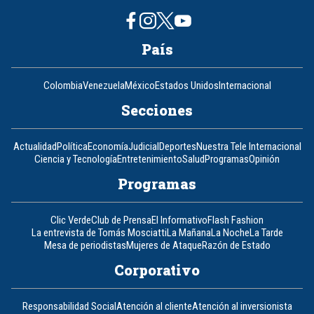
País
Colombia
Venezuela
México
Estados Unidos
Internacional
Secciones
Actualidad
Política
Economía
Judicial
Deportes
Nuestra Tele Internacional
Ciencia y Tecnología
Entretenimiento
Salud
Programas
Opinión
Programas
Clic Verde
Club de Prensa
El Informativo
Flash Fashion
La entrevista de Tomás Mosciatti
La Mañana
La Noche
La Tarde
Mesa de periodistas
Mujeres de Ataque
Razón de Estado
Corporativo
Responsabilidad Social
Atención al cliente
Atención al inversionista