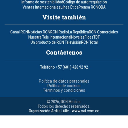
Informe de sostenibilidad
Código de autorregulación
Ventas Internacionales
Línea Ética
Prensa RCN
OBA
Visite también
Canal RCN
Noticias RCN
RCN Radio
La República
RCN Comerciales
Nuestra Tele Internacional
Novelas
Fides
TDT
Un producto de RCN Televisión
RCN Total
Contáctenos
Teléfono
+57 (601) 426 92 92
Política de datos personales
Política de cookies
Términos y condiciones
© 2026, RCN Medios.
Todos los derechos reservados.
Organización Ardila Lülle - www.oal.com.co