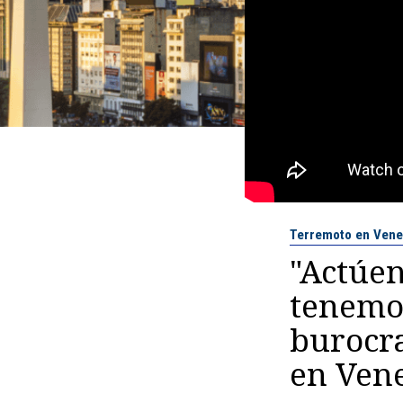
Terremoto en Vene
"Actúen
tenemo
burocra
en Ven