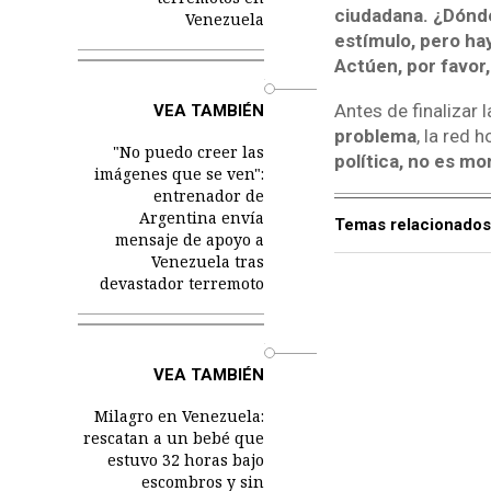
ciudadana. ¿Dónd
Venezuela
estímulo, pero hay
Actúen, por favor,
o
Antes de finalizar 
VEA TAMBIÉN
problema
, la red 
"No puedo creer las
política, no es mo
imágenes que se ven":
entrenador de
Argentina envía
Temas relacionados
mensaje de apoyo a
Venezuela tras
devastador terremoto
o
VEA TAMBIÉN
Milagro en Venezuela:
rescatan a un bebé que
estuvo 32 horas bajo
escombros y sin