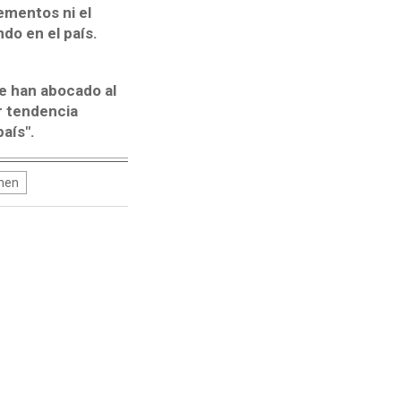
ementos ni el
do en el país.
e han abocado al
 tendencia
aís".
men