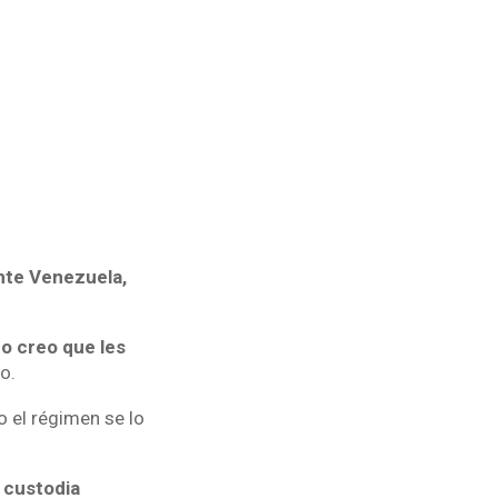
ente Venezuela,
no creo que les
do.
 el régimen se lo
 custodia