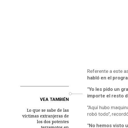
Referente a este a
habló en el progr
"Yo les pido un gr
o
importe el resto d
VEA TAMBIÉN
"Aquí hubo maquina
Lo que se sabe de las
robó todo", recordó
víctimas extranjeras de
los dos potentes
"No hemos visto u
terremotos en