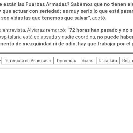
e están las Fuerzas Armadas? Sabemos que no tienen el
 que actuar con seriedad; es muy serio lo que está pasan
 son vidas las que tenemos que salvar"
, acotó.
la entrevista, Alviarez remarcó:
"72 horas han pasado y no s
hospitalaria está colapsada y nadie coordina,
no puede haber
mento de mezquindad ni de odio, hay que trabajar por el p
:
Terremoto en Venezuela
Terremoto
Sismo
Dictadura
Régi