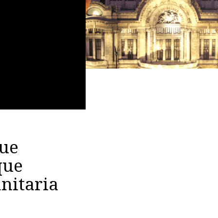
que
que
nitaria