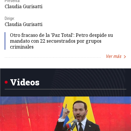
Presenta:
Pr
Claudia Gurisatti
Id
Dirige:
Dir
Claudia Gurisatti
Id
Otro fracaso de la 'Paz Total': Petro despide su
mandato con 22 secuestrados por grupos
criminales
Ver más
Item
1
of
5
Videos