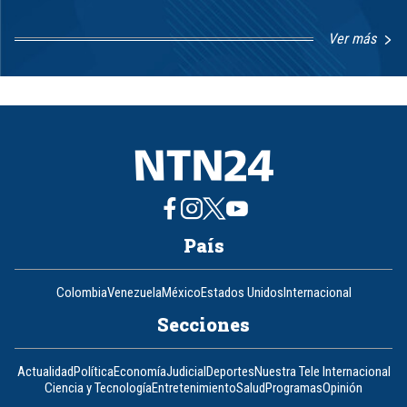
Ver más
Item
1
of
8
País
Colombia
Venezuela
México
Estados Unidos
Internacional
Secciones
Actualidad
Política
Economía
Judicial
Deportes
Nuestra Tele Internacional
Ciencia y Tecnología
Entretenimiento
Salud
Programas
Opinión