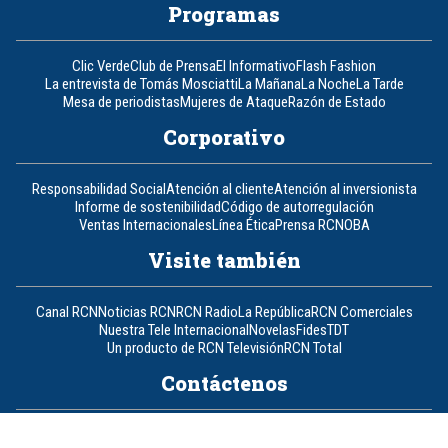
Programas
Clic Verde
Club de Prensa
El Informativo
Flash Fashion
La entrevista de Tomás Mosciatti
La Mañana
La Noche
La Tarde
Mesa de periodistas
Mujeres de Ataque
Razón de Estado
Corporativo
Responsabilidad Social
Atención al cliente
Atención al inversionista
Informe de sostenibilidad
Código de autorregulación
Ventas Internacionales
Línea Ética
Prensa RCN
OBA
Visite también
Canal RCN
Noticias RCN
RCN Radio
La República
RCN Comerciales
Nuestra Tele Internacional
Novelas
Fides
TDT
Un producto de RCN Televisión
RCN Total
Contáctenos
Teléfono
+57 (601) 426 92 92