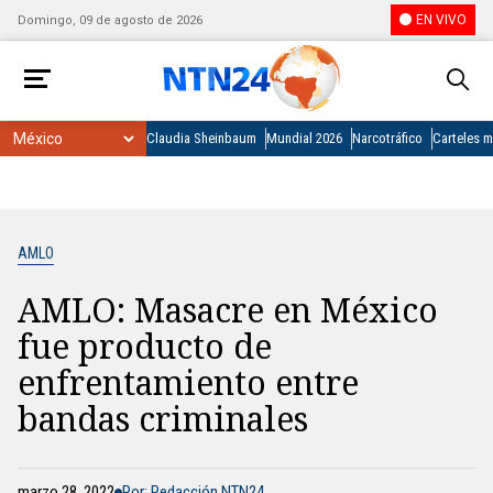
EN VIVO
Domingo, 09 de agosto de 2026
Claudia Sheinbaum
Mundial 2026
Narcotráfico
Carteles 
AMLO
AMLO: Masacre en México
fue producto de
enfrentamiento entre
bandas criminales
marzo 28, 2022
Por: Redacción NTN24