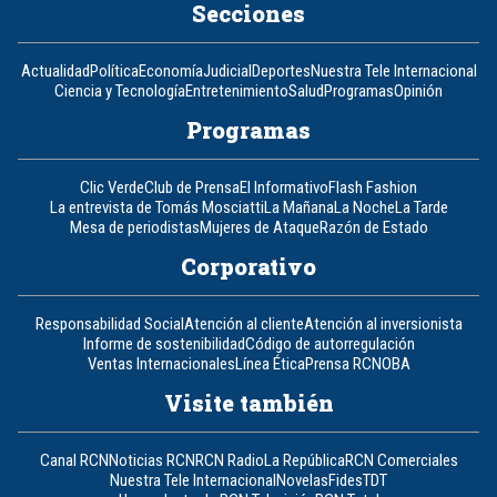
Secciones
Actualidad
Política
Economía
Judicial
Deportes
Nuestra Tele Internacional
Ciencia y Tecnología
Entretenimiento
Salud
Programas
Opinión
Programas
Clic Verde
Club de Prensa
El Informativo
Flash Fashion
La entrevista de Tomás Mosciatti
La Mañana
La Noche
La Tarde
Mesa de periodistas
Mujeres de Ataque
Razón de Estado
Corporativo
Responsabilidad Social
Atención al cliente
Atención al inversionista
Informe de sostenibilidad
Código de autorregulación
Ventas Internacionales
Línea Ética
Prensa RCN
OBA
Visite también
Canal RCN
Noticias RCN
RCN Radio
La República
RCN Comerciales
Nuestra Tele Internacional
Novelas
Fides
TDT