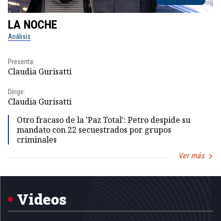
LA NOCHE
L
Análisis
No
Presenta:
Pr
Claudia Gurisatti
Id
Dirige:
Dir
Claudia Gurisatti
Id
Otro fracaso de la 'Paz Total': Petro despide su
mandato con 22 secuestrados por grupos
criminales
Ver más
Item
1
of
5
Videos