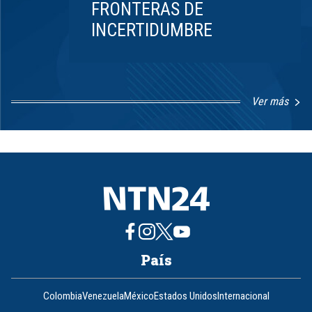
FRONTERAS DE
INCERTIDUMBRE
Ver más
Item
1
of
8
País
Colombia
Venezuela
México
Estados Unidos
Internacional