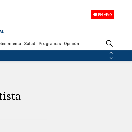
EN VIVO
EN VIVO
AL
etenimiento
Salud
Programas
Opinión
ias de las FARC
ezuela
Nicolás Maduro
Disidencias de las FARC
 en Venezuela
Nicolás Maduro
tista