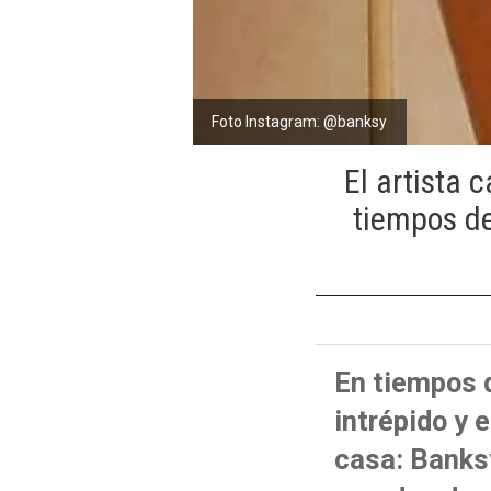
Foto Instagram: @banksy
El artista 
tiempos de
En tiempos 
intrépido y 
casa: Banksy