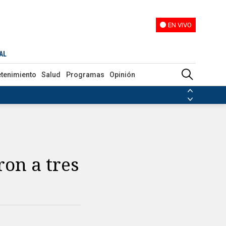
EN VIVO
EN VIVO
AL
etenimiento
Salud
Programas
Opinión
ias de las FARC
ezuela
Nicolás Maduro
Disidencias de las FARC
 en Venezuela
Nicolás Maduro
on a tres