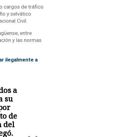
o cargos de tráfico
ño y selvático
cional Civil.
agüense, entre
ación y las normas
ar ilegalmente a
dos a
a su
por
to de
n del
egó.