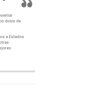
esentar
os dosis de
tos a Estados
otras
ejores