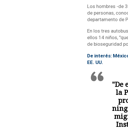
Los hombres -de 35
de personas, conoci
departamento de Pet
En los tres autobu
ellos 14 niños, "q
de bioseguridad por
De interés: Méxic
EE. UU.
"De 
la 
pr
ning
migr
Ins