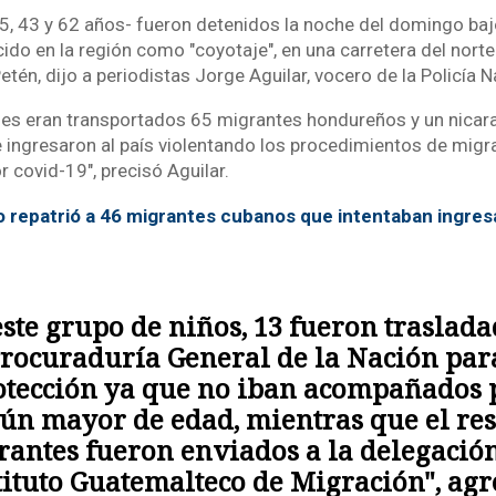
, 43 y 62 años- fueron detenidos la noche del domingo baj
do en la región como "coyotaje", en una carretera del norte
én, dijo a periodistas Jorge Aguilar, vocero de la Policía Na
ses eran transportados 65 migrantes hondureños y un nicar
ue ingresaron al país violentando los procedimientos de migr
 covid-19", precisó Aguilar.
o repatrió a 46 migrantes cubanos que intentaban ingres
este grupo de niños, 13 fueron traslada
Procuraduría General de la Nación par
otección ya que no iban acompañados 
ún mayor de edad, mientras que el res
antes fueron enviados a la delegació
tituto Guatemalteco de Migración", agr