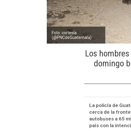
Foto: cortesía
(@PNCdeGuatemala)
Los hombres 
domingo ba
La policía de Gua
cerca de la front
autobuses a 65 m
país con la intenc