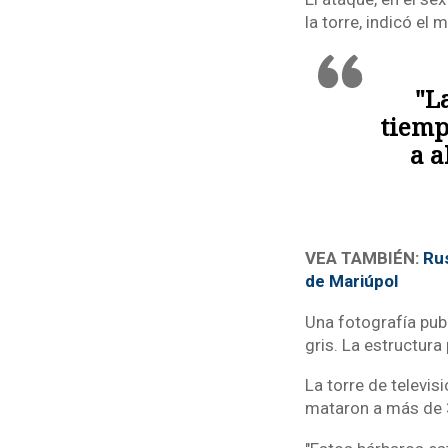
la torre, indicó el 
"L
tiemp
a a
VEA TAMBIÉN:
Rus
de Mariúpol
Una fotografía publ
gris. La estructura 
La torre de televis
mataron a más de 3