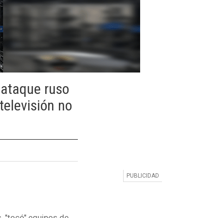
l ataque ruso
televisión no
s, "tocó" equipos de