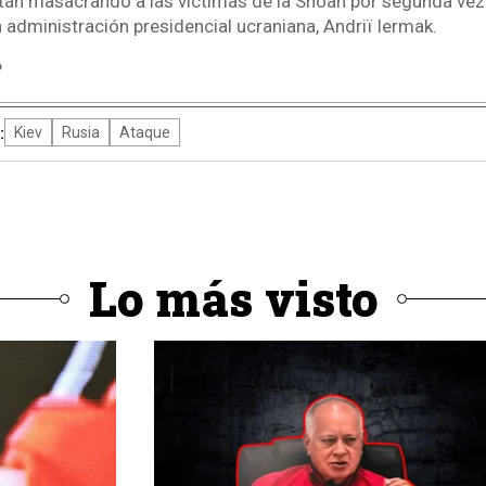
tán masacrando a las víctimas de la Shoah por segunda vez
la administración presidencial ucraniana, Andriï Iermak.
P
:
Kiev
Rusia
Ataque
Lo más visto