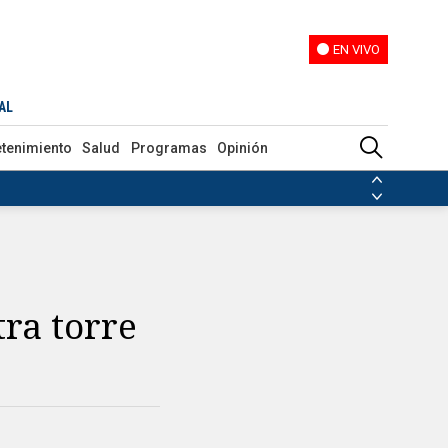
EN VIVO
EN VIVO
AL
etenimiento
Salud
Programas
Opinión
ias de las FARC
ezuela
Nicolás Maduro
Disidencias de las FARC
 en Venezuela
Nicolás Maduro
ra torre