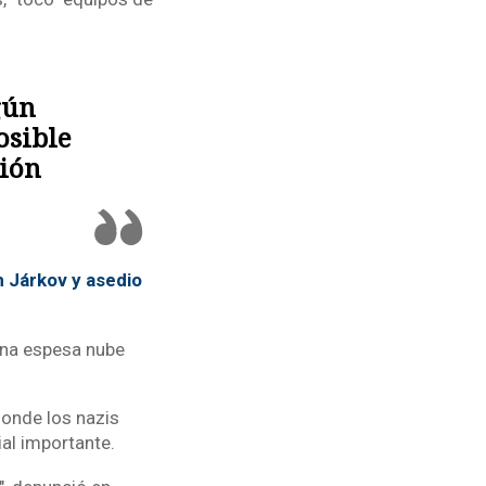
gún
osible
sión
n Járkov y asedio
 una espesa nube
 donde los nazis
al importante.