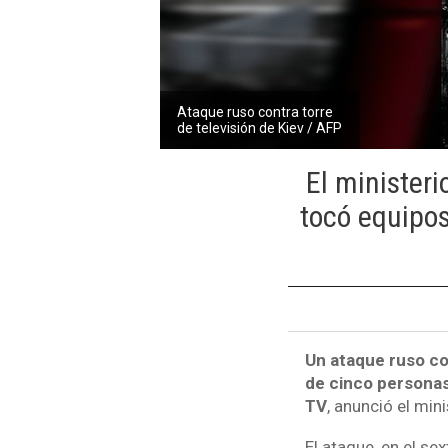
Ataque ruso contra torre
de televisión de Kiev / AFP
El ministeri
tocó equipos
Un ataque ruso con
de cinco personas 
TV
, anunció el mini
El ataque, en el se