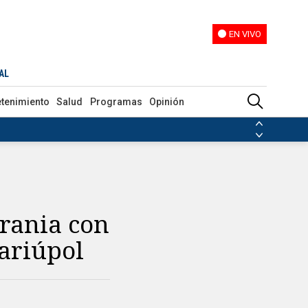
EN VIVO
EN VIVO
AL
etenimiento
Salud
Programas
Opinión
ias de las FARC
ezuela
Nicolás Maduro
Disidencias de las FARC
 en Venezuela
Nicolás Maduro
crania con
ariúpol