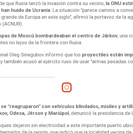
de que Rusia lanzó la invasión contra su vecino,
la ONU esti
han huido de Ucrania
. La situación "parece camino a conver
grande de Europa en este siglo", afirmó la portavoz de la a
s (ACNUR).
ropas de Moscú bombardeaban el centro de Járkov
, una c
tes no lejos de la frontera con Rusia.
onal Oleg Sinegubov informó que los
proyectiles están im
l
y también acusó al ejército ruso de usar "armas pesadas co
se "reagruparon" con vehículos blindados, misiles y artill
rkov, Odesa, Jérson y Mariúpol
, denunció la presidencia de 
aques dejaron sin electricidad a este importante puerto ubi
bernador de la región, que indicó que la localidad vecina de