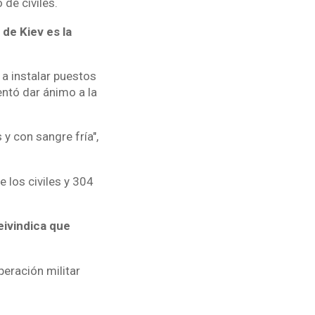
 de civiles.
de Kiev es la
 a instalar puestos
entó dar ánimo a la
 y con sangre fría",
e los civiles y 304
eivindica que
eración militar