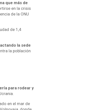
ma que más de
tirse en la crisis
gencia de la ONU
iudad de 1,4
pactando la sede
ntra la población
ería para rodear y
Ucrania.
cado en el mar de
 Volnovaja, donde