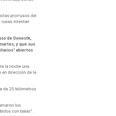
istas prorrusos del
 rusas intentan
ruso de Donestk,
martes, y que sus
itarios" abiertos
te la noche una
 en dirección de la
a de 25 kilómetros
ramaron los
ibidos con balas".