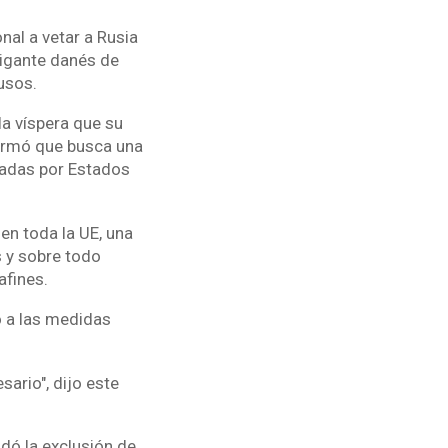
nal a vetar a Rusia
gigante danés de
usos.
la víspera que su
firmó que busca una
tadas por Estados
en toda la UE, una
s y sobre todo
afines.
ó a las medidas
ario", dijo este
dó la exclusión de