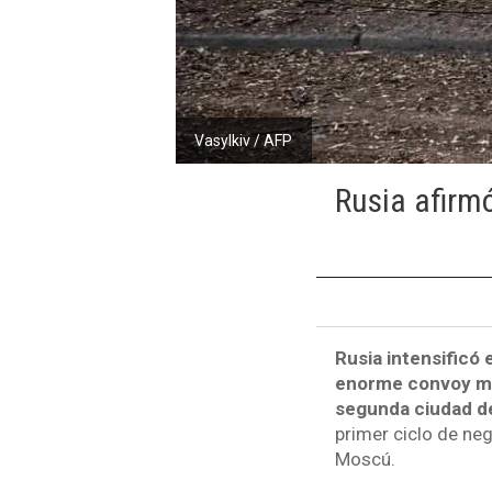
Vasylkiv / AFP
Rusia afirm
Rusia intensificó 
enorme convoy mil
segunda ciudad de
primer ciclo de neg
Moscú.