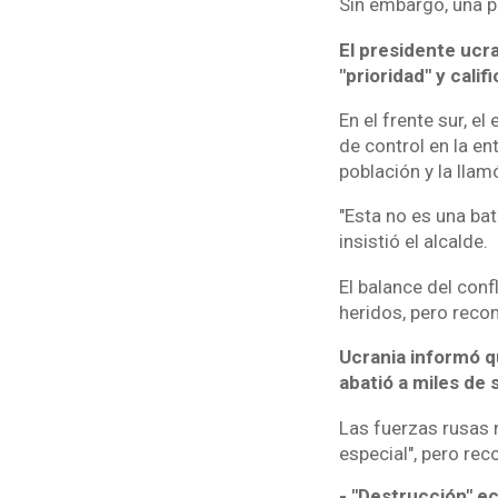
Sin embargo, una pa
El presidente ucra
"prioridad" y cali
En el frente sur, e
de control en la en
población y la llam
"Esta no es una bat
insistió el alcalde.
El balance del conf
heridos, pero reco
Ucrania informó q
abatió a miles de
Las fuerzas rusas 
especial", pero re
- "Destrucción" e