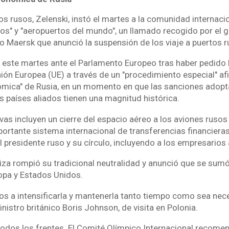
os rusos, Zelenski, instó el martes a la comunidad internacio
tos" y "aeropuertos del mundo", un llamado recogido por el 
o Maersk que anunció la suspensión de los viaje a puertos r
ó este martes ante el Parlamento Europeo tras haber pedido 
Unión Europea (UE) a través de un "procedimiento especial" a
ómica" de Rusia, en un momento en que las sanciones adop
s países aliados tienen una magnitud histórica.
as incluyen un cierre del espacio aéreo a los aviones rusos 
portante sistema internacional de transferencias financiera
 presidente ruso y su círculo, incluyendo a los empresarios 
iza rompió su tradicional neutralidad y anunció que se sum
opa y Estados Unidos.
s a intensificarla y mantenerla tanto tiempo como sea neces
nistro británico Boris Johnson, de visita en Polonia.
todos los frentes. El Comité Olímpico Internacional recomen