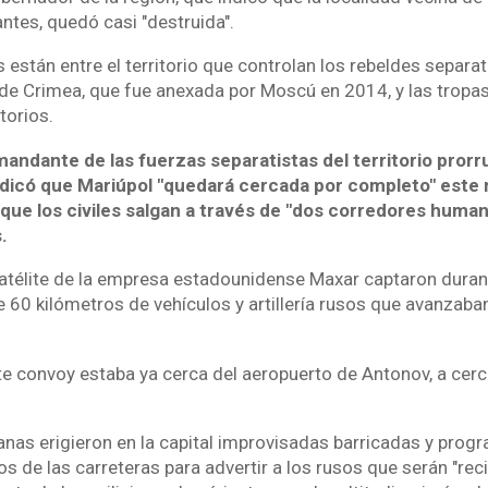
antes, quedó casi "destruida".
están entre el territorio que controlan los rebeldes separat
a de Crimea, que fue anexada por Moscú en 2014, y las tropas
torios.
mandante de las fuerzas separatistas del territorio pror
ndicó que Mariúpol "quedará cercada por completo" este 
que los civiles salgan a través de "dos corredores human
.
télite de la empresa estadounidense Maxar captaron duran
60 kilómetros de vehículos y artillería rusos que avanzaban
e convoy estaba ya cerca del aeropuerto de Antonov, a cerc
anas erigieron en la capital improvisadas barricadas y prog
os de las carreteras para advertir a los rusos que serán "rec