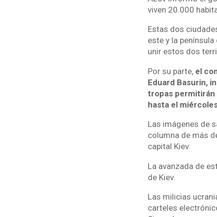
viven 20.000 habit
Estas dos ciudades 
este y la penínsul
unir estos dos terri
Por su parte,
el co
Eduard Basurin, i
tropas permitirán 
hasta el miércoles
Las imágenes de sa
columna de más de 
capital Kiev.
La avanzada de est
de Kiev.
Las milicias ucrani
carteles electrónic