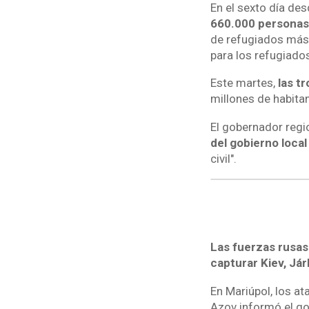
En el sexto día des
660.000 personas 
de refugiados más 
para los refugiado
Este martes,
las t
millones de habitan
El gobernador regi
del gobierno loca
civil".
Las fuerzas rusas 
capturar Kiev, Já
En Mariúpol, los at
Azov informó el go