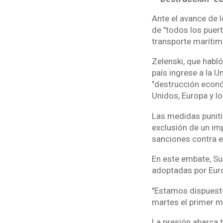
Ante el avance de l
de "todos los puer
transporte marítim
Zelenski, que habl
país ingrese a la 
"destrucción econ
Unidos, Europa y lo
Las medidas punitiv
exclusión de un im
sanciones contra el
En este embate, Su
adoptadas por Eur
"Estamos dispuesto
martes el primer mi
La presión abarca 