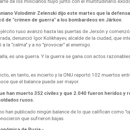
rte de los milicianos huyó junto con el multitudinario éxodo
niano Volodimir Zelenski dijo este martes que la defensa 
ficó de "crimen de guerra" a los bombardeos en Járkov.
l ejército ruso avanzó hasta las puertas de Jersón y comenzó
trada, denunció Igor Kolikhayev, alcalde de la ciudad, que int
ó a la "calma" y a no "provocar" al enemigo.
alla, es una guerra. Y la guerra se gana con actos razonables
licto, en tanto, es incierto y la ONU reportó 102 muertos entr
noce que el balance puede ser mayor.
ue han muerto 352 civiles y que 2.040 fueron heridos y r
 soldados rusos.
no han publicado ningún balance de lo que califican como "op
conocieron que sufrieron bajas.
conómica de Rusia -