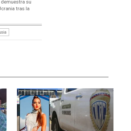
o demuestra su
crania tras la
usia