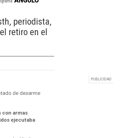
ograma:
th, periodista,
l retiro en el
tratado de desarme
os con armas
idos ejecutaba