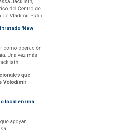
essa Jacklisth,
tico del Centro de
 de Vladímir Putin.
 tratado 'New
nir como operación
ania. Una vez más
acklisth.
acionales que
e Volodímir
o local en una
 que apoyan
sa.