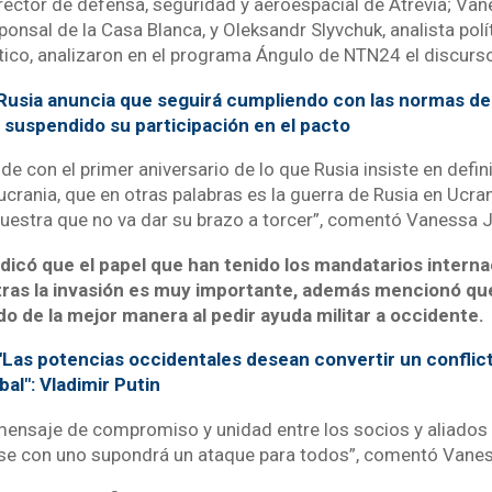
rector de defensa, seguridad y aeroespacial de Atrevía; Van
ponsal de la Casa Blanca, y Oleksandr Slyvchuk, analista polí
tico, analizaron en el programa Ángulo de NTN24 el discurso
Rusia anuncia que seguirá cumpliendo con las normas del
 suspendido su participación en el pacto
de con el primer aniversario de lo que Rusia insiste en defi
 ucrania, que en otras palabras es la guerra de Rusia en Ucr
uestra que no va dar su brazo a torcer”, comentó Vanessa J
ndicó que el papel que han tenido los mandatarios intern
tras la invasión es muy importante, además mencionó qu
o de la mejor manera al pedir ayuda militar a occidente.
"Las potencias occidentales desean convertir un conflict
al": Vladimir Putin
mensaje de compromiso y unidad entre los socios y aliados
rse con uno supondrá un ataque para todos”, comentó Vanes