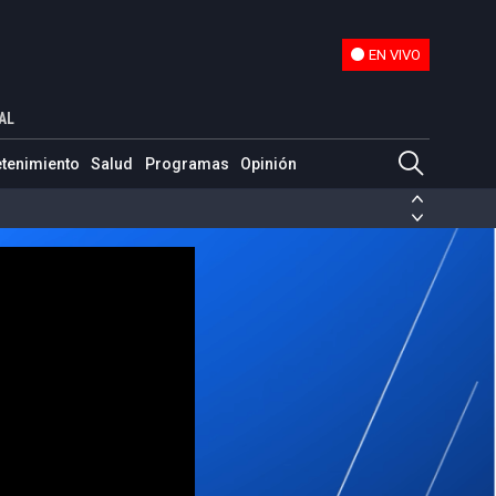
EN VIVO
EN VIVO
AL
etenimiento
Salud
Programas
Opinión
ias de las FARC
ezuela
Nicolás Maduro
Disidencias de las FARC
 en Venezuela
Nicolás Maduro