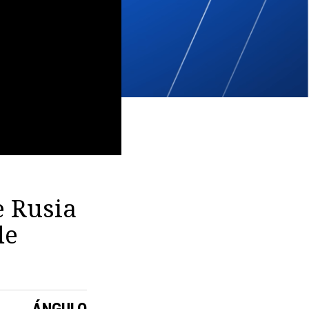
e Rusia
de
ÁNGULO