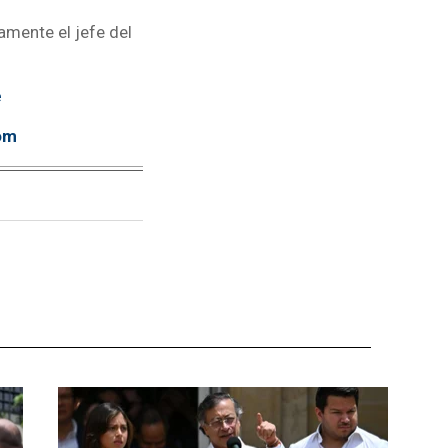
amente el jefe del
e
om