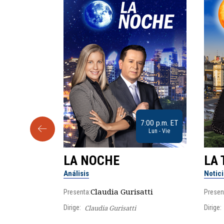
9:30 a.m. ET
7:00 p.m. ET
Sab
Lun - Vie
LA NOCHE
LA 
Análisis
Notic
lgo
Claudia Gurisatti
Presenta:
Presen
Dirige:
Claudia Gurisatti
Dirige: