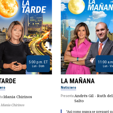
5:00 p.m. ET
11:00 a.m
Lun - Dom
Lun - Vi
TARDE
LA MAÑANA
iero
Noticiero
Andrés Gil - Ruth del
Presenta:
Idania Chirinos
ta:
Salto
Idania Chirinos
"Así como nunca se preparó p