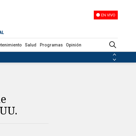
EN VIVO
EN VIVO
AL
etenimiento
Salud
Programas
Opinión
ias de las FARC
ezuela
Nicolás Maduro
Disidencias de las FARC
 en Venezuela
Nicolás Maduro
ue
 UU.