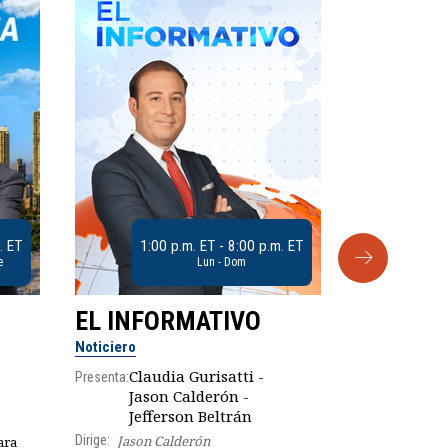
. ET
1:00 p.m. ET - 8:00 p.m. ET
e
Lun - Dom
EL INFORMATIVO
CLUB D
Noticiero
Análisis
Claudia Gurisatti -
Presenta:
Jason Calderón -
Robe
Presenta:
Jefferson Beltrán
Dirige:
Jason Calderón
ara