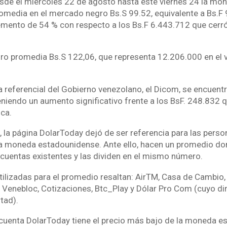
esde el miércoles 22 de agosto hasta este viernes 24 la mo
media en el mercado negro Bs.S 99.52, equivalente a Bs.F 
emento de 54 % con respecto a los Bs.F 6.443.712 que cerr
euro promedia Bs.S 122,06, que representa 12.206.000 en el 
sa referencial del Gobierno venezolano, el Dicom, se encuent
eniendo un aumento significativo frente a los BsF. 248.832 
ca.
la página DolarToday dejó de ser referencia para las perso
la moneda estadounidense. Ante ello, hacen un promedio d
 cuentas existentes y las dividen en el mismo número.
tilizadas para el promedio resaltan: AirTM, Casa de Cambio,
 Venebloc, Cotizaciones, Btc_Play y Dólar Pro Com (cuyo dir
rtad).
a cuenta DolarToday tiene el precio más bajo de la moneda 