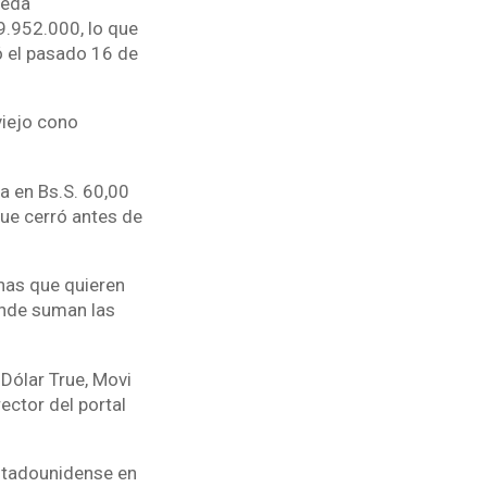
neda
9.952.000, lo que
ó el pasado 16 de
viejo cono
ra en Bs.S. 60,00
que cerró antes de
nas que quieren
onde suman las
 Dólar True, Movi
ector del portal
estadounidense en