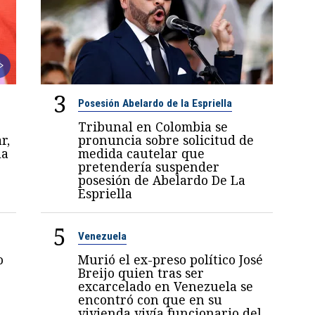
3
Posesión Abelardo de la Espriella
Tribunal en Colombia se
r,
pronuncia sobre solicitud de
la
medida cautelar que
pretendería suspender
posesión de Abelardo De La
Espriella
5
Venezuela
o
Murió el ex-preso político José
Breijo quien tras ser
excarcelado en Venezuela se
encontró con que en su
vivienda vivía funcionario del