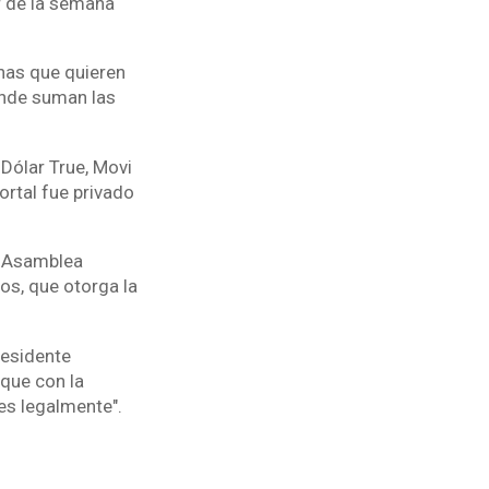
or de la semana
nas que quieren
onde suman las
 Dólar True, Movi
ortal fue privado
ta Asamblea
os, que otorga la
residente
 que con la
es legalmente".