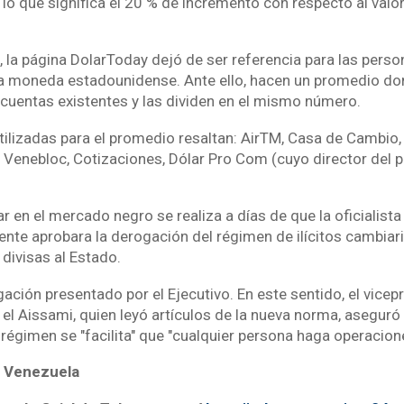
, lo que significa el 20 % de incremento con respecto al val
la página DolarToday dejó de ser referencia para las perso
la moneda estadounidense. Ante ello, hacen un promedio d
 cuentas existentes y las dividen en el mismo número.
tilizadas para el promedio resaltan: AirTM, Casa de Cambio,
 Venebloc, Cotizaciones, Dólar Pro Com (cuyo director del p
r en el mercado negro se realiza a días de que la oficialis
ente aprobara la derogación del régimen de ilícitos cambiari
 divisas al Estado.
ación presentado por el Ejecutivo. En este sentido, el vicep
el Aissami, quien leyó artículos de la nueva norma, aseguró
régimen se "facilita" que "cualquier persona haga operacion
 Venezuela