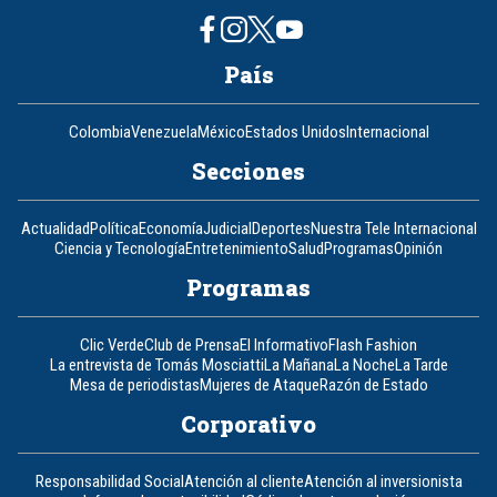
País
Colombia
Venezuela
México
Estados Unidos
Internacional
Secciones
Actualidad
Política
Economía
Judicial
Deportes
Nuestra Tele Internacional
Ciencia y Tecnología
Entretenimiento
Salud
Programas
Opinión
Programas
Clic Verde
Club de Prensa
El Informativo
Flash Fashion
La entrevista de Tomás Mosciatti
La Mañana
La Noche
La Tarde
Mesa de periodistas
Mujeres de Ataque
Razón de Estado
Corporativo
Responsabilidad Social
Atención al cliente
Atención al inversionista