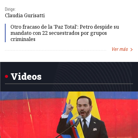
Dirige:
Dir
Claudia Gurisatti
Id
Otro fracaso de la 'Paz Total': Petro despide su
mandato con 22 secuestrados por grupos
criminales
Ver más
Item
1
of
5
Videos