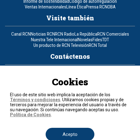
Informe de sostenibilidad
Código de autorregulación
Ventas Internacionales
Línea Ética
Prensa RCN
OBA
Visite también
Canal RCN
Noticias RCN
RCN Radio
La República
RCN Comerciales
Nuestra Tele Internacional
Novelas
Fides
TDT
Un producto de RCN Televisión
RCN Total
Contáctenos
Teléfono
+57 (601) 426 92 92
Cookies
Política de datos personales
Política de cookies
El uso de este sitio web implica la aceptación de los
Términos y condiciones
Términos y condiciones
. Utilizamos cookies propias y de
terceros para mejorar la experiencia del usuario a través de
su navegación. Si continúas navegando aceptas su uso.
© 2026, RCN Medios.
Política de Cookies
.
Todos los derechos reservados.
Organización Ardila Lülle - www.oal.com.co
Acepto