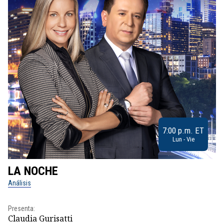
7:00 p.m. ET
Lun - Vie
LA NOCHE
L
Análisis
No
Presenta:
Pr
Claudia Gurisatti
Id