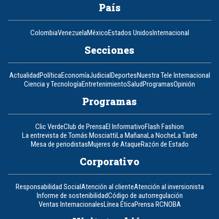
País
Colombia
Venezuela
México
Estados Unidos
Internacional
Secciones
Actualidad
Política
Economía
Judicial
Deportes
Nuestra Tele Internacional
Ciencia y Tecnología
Entretenimiento
Salud
Programas
Opinión
Programas
Clic Verde
Club de Prensa
El Informativo
Flash Fashion
La entrevista de Tomás Mosciatti
La Mañana
La Noche
La Tarde
Mesa de periodistas
Mujeres de Ataque
Razón de Estado
Corporativo
Responsabilidad Social
Atención al cliente
Atención al inversionista
Informe de sostenibilidad
Código de autorregulación
Ventas Internacionales
Línea Ética
Prensa RCN
OBA