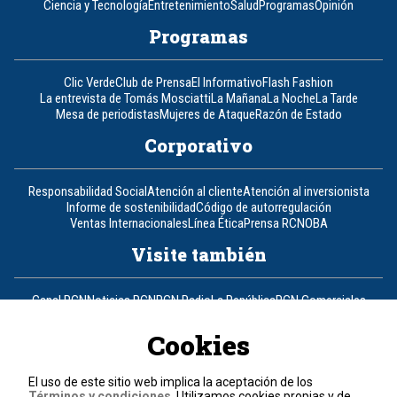
Ciencia y Tecnología
Entretenimiento
Salud
Programas
Opinión
Programas
Clic Verde
Club de Prensa
El Informativo
Flash Fashion
La entrevista de Tomás Mosciatti
La Mañana
La Noche
La Tarde
Mesa de periodistas
Mujeres de Ataque
Razón de Estado
Corporativo
Responsabilidad Social
Atención al cliente
Atención al inversionista
Informe de sostenibilidad
Código de autorregulación
Ventas Internacionales
Línea Ética
Prensa RCN
OBA
Visite también
Canal RCN
Noticias RCN
RCN Radio
La República
RCN Comerciales
Nuestra Tele Internacional
Novelas
Fides
TDT
Un producto de RCN Televisión
RCN Total
Cookies
Contáctenos
El uso de este sitio web implica la aceptación de los
Términos y condiciones
. Utilizamos cookies propias y de