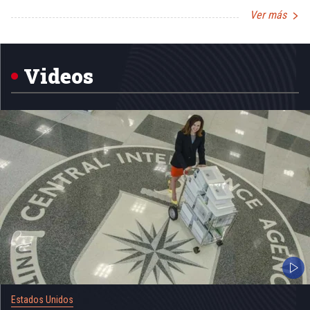
Ver más
Item
1
of
5
Videos
Estados Unidos