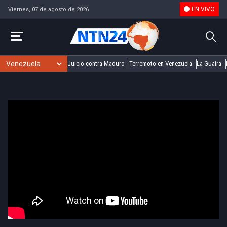
EN VIVO
Viernes, 07 de agosto de 2026
Juicio contra Maduro
Terremoto en Venezuela
La Guaira