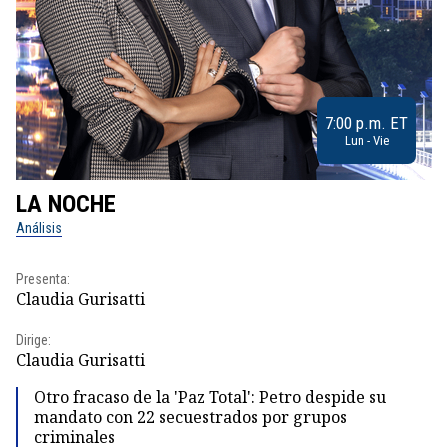
7:00 p.m. ET
Lun - Vie
LA NOCHE
L
Análisis
No
Presenta:
Pr
Claudia Gurisatti
Id
Dirige:
Dir
Claudia Gurisatti
Id
Otro fracaso de la 'Paz Total': Petro despide su
mandato con 22 secuestrados por grupos
criminales