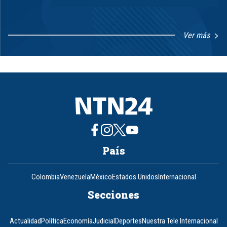
Ver más
Item
1
of
8
País
Colombia
Venezuela
México
Estados Unidos
Internacional
Secciones
Actualidad
Política
Economía
Judicial
Deportes
Nuestra Tele Internacional