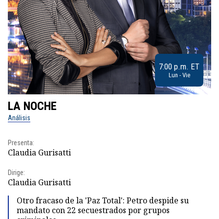
7:00 p.m. ET
Lun - Vie
LA NOCHE
L
Análisis
No
Presenta:
Pr
Claudia Gurisatti
Id
Dirige:
Dir
Claudia Gurisatti
Id
Otro fracaso de la 'Paz Total': Petro despide su
mandato con 22 secuestrados por grupos