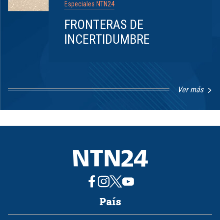
Especiales NTN24
FRONTERAS DE
INCERTIDUMBRE
Ver más
Item
1
of
8
País