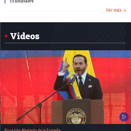
criminales
Ver más
Item
1
of
5
Videos
Posesión Abelardo de la Espriella