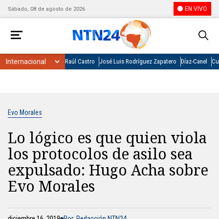
EN VIVO
Sábado, 08 de agosto de 2026
Raúl Castro
José Luis Rodríguez Zapatero
Díaz-Canel
Cu
Evo Morales
Lo lógico es que quien viola
los protocolos de asilo sea
expulsado: Hugo Acha sobre
Evo Morales
diciembre 16, 2019
Por: Redacción NTN24