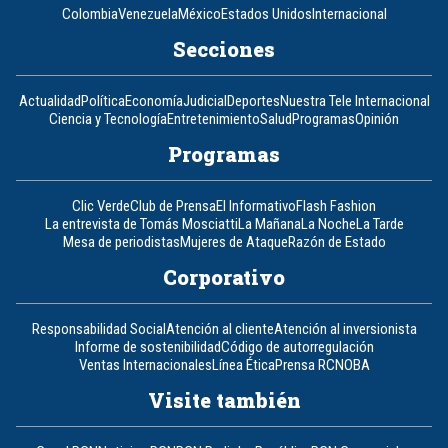
Colombia
Venezuela
México
Estados Unidos
Internacional
Secciones
Actualidad
Política
Economía
Judicial
Deportes
Nuestra Tele Internacional
Ciencia y Tecnología
Entretenimiento
Salud
Programas
Opinión
Programas
Clic Verde
Club de Prensa
El Informativo
Flash Fashion
La entrevista de Tomás Mosciatti
La Mañana
La Noche
La Tarde
Mesa de periodistas
Mujeres de Ataque
Razón de Estado
Corporativo
Responsabilidad Social
Atención al cliente
Atención al inversionista
Informe de sostenibilidad
Código de autorregulación
Ventas Internacionales
Línea Ética
Prensa RCN
OBA
Visite también