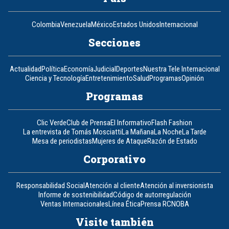
Colombia
Venezuela
México
Estados Unidos
Internacional
Secciones
Actualidad
Política
Economía
Judicial
Deportes
Nuestra Tele Internacional
Ciencia y Tecnología
Entretenimiento
Salud
Programas
Opinión
Programas
Clic Verde
Club de Prensa
El Informativo
Flash Fashion
La entrevista de Tomás Mosciatti
La Mañana
La Noche
La Tarde
Mesa de periodistas
Mujeres de Ataque
Razón de Estado
Corporativo
Responsabilidad Social
Atención al cliente
Atención al inversionista
Informe de sostenibilidad
Código de autorregulación
Ventas Internacionales
Línea Ética
Prensa RCN
OBA
Visite también