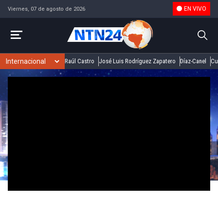
EN VIVO
Viernes, 07 de agosto de 2026
Raúl Castro
José Luis Rodríguez Zapatero
Díaz-Canel
Cu