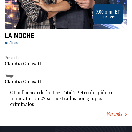
7:00 p.m. ET
Lun - Vie
LA NOCHE
L
Análisis
No
Presenta:
Pr
Claudia Gurisatti
Id
Dirige:
Dir
Claudia Gurisatti
Id
Otro fracaso de la 'Paz Total': Petro despide su
mandato con 22 secuestrados por grupos
criminales
Ver más
Item
1
of