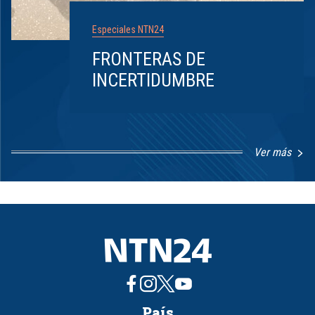
Especiales NTN24
FRONTERAS DE
INCERTIDUMBRE
Ver más
Item
1
of
8
País