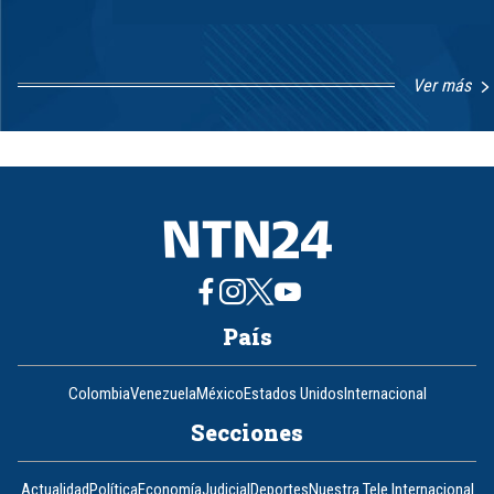
Ver más
Item
1
of
8
País
Colombia
Venezuela
México
Estados Unidos
Internacional
Secciones
Actualidad
Política
Economía
Judicial
Deportes
Nuestra Tele Internacional