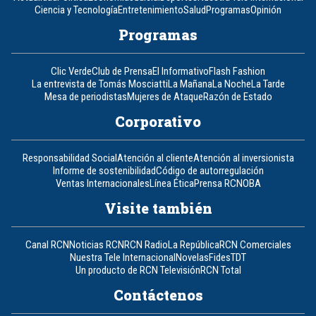
Ciencia y Tecnología
Entretenimiento
Salud
Programas
Opinión
Programas
Clic Verde
Club de Prensa
El Informativo
Flash Fashion
La entrevista de Tomás Mosciatti
La Mañana
La Noche
La Tarde
Mesa de periodistas
Mujeres de Ataque
Razón de Estado
Corporativo
Responsabilidad Social
Atención al cliente
Atención al inversionista
Informe de sostenibilidad
Código de autorregulación
Ventas Internacionales
Línea Ética
Prensa RCN
OBA
Visite también
Canal RCN
Noticias RCN
RCN Radio
La República
RCN Comerciales
Nuestra Tele Internacional
Novelas
Fides
TDT
Un producto de RCN Televisión
RCN Total
Contáctenos