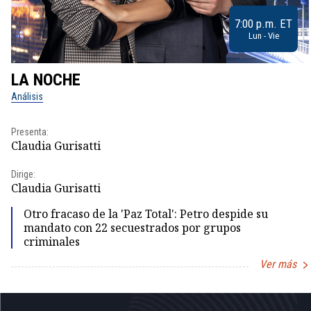
7:00 p.m. ET
Lun - Vie
LA NOCHE
Análisis
Presenta:
Claudia Gurisatti
Dirige:
Claudia Gurisatti
Otro fracaso de la 'Paz Total': Petro despide su
mandato con 22 secuestrados por grupos
criminales
Ver más
Item
1
of