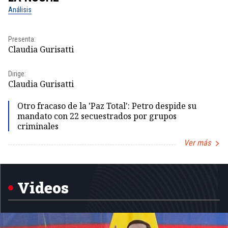
Análisis
No
Pr
Presenta:
Id
Claudia Gurisatti
Dir
Dirige:
Id
Claudia Gurisatti
Otro fracaso de la 'Paz Total': Petro despide su
mandato con 22 secuestrados por grupos
criminales
Ver más
Item
1
of
5
Videos