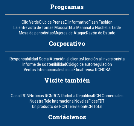
Programas
Clic Verde
Club de Prensa
El Informativo
Flash Fashion
La entrevista de Tomás Mosciatti
La Mañana
La Noche
La Tarde
Mesa de periodistas
Mujeres de Ataque
Razón de Estado
Corporativo
Responsabilidad Social
Atención al cliente
Atención al inversionista
Informe de sostenibilidad
Código de autorregulación
Ventas Internacionales
Línea Ética
Prensa RCN
OBA
Visite también
Canal RCN
Noticias RCN
RCN Radio
La República
RCN Comerciales
Nuestra Tele Internacional
Novelas
Fides
TDT
Un producto de RCN Televisión
RCN Total
Contáctenos
Teléfono
+57 (601) 426 92 92