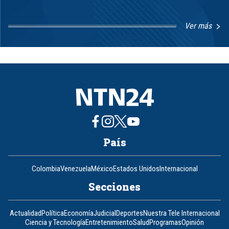
Ver más
Item
1
of
8
País
Colombia
Venezuela
México
Estados Unidos
Internacional
Secciones
Actualidad
Política
Economía
Judicial
Deportes
Nuestra Tele Internacional
Ciencia y Tecnología
Entretenimiento
Salud
Programas
Opinión