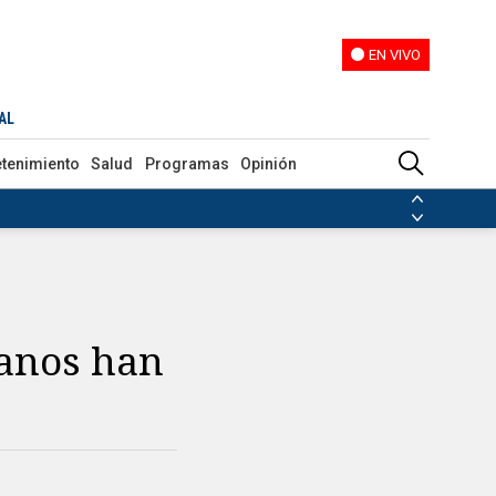
EN VIVO
EN VIVO
AL
etenimiento
Salud
Programas
Opinión
ias de las FARC
ezuela
Nicolás Maduro
Disidencias de las FARC
 en Venezuela
Nicolás Maduro
ianos han