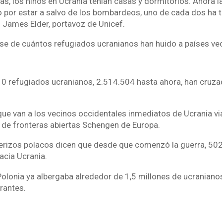
, los niños en Ucrania tenían casas y dormitorios. Ahora la
o por estar a salvo de los bombardeos, uno de cada dos ha t
o James Elder, portavoz de Unicef.
se de cuántos refugiados ucranianos han huido a países ve
10 refugiados ucranianos, 2.514.504 hasta ahora, han cruza
e van a los vecinos occidentales inmediatos de Ucrania vi
 de fronteras abiertas Schengen de Europa.
erizos polacos dicen que desde que comenzó la guerra, 50
acia Ucrania.
 Polonia ya albergaba alrededor de 1,5 millones de ucraniano
rantes.