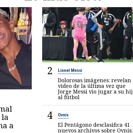
2
Lionel Messi
Dolorosas imágenes: revelan
video de la última vez que
Jorge Messi vio jugar a su hi
al fútbol
amal
4
 la
Ovnis
na a
El Pentágono desclasifica 41
nuevos archivos sobre Ovnis: