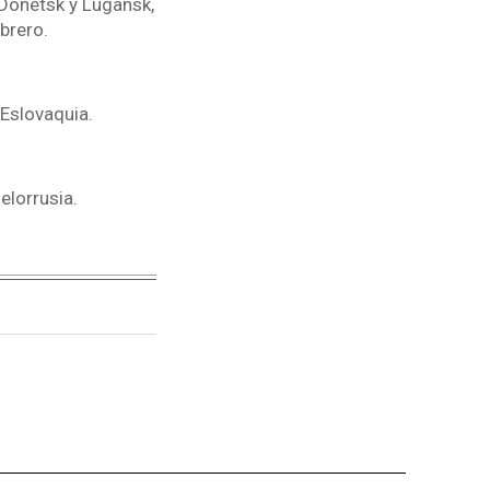
Donetsk y Lugansk,
ebrero.
 Eslovaquia.
elorrusia.