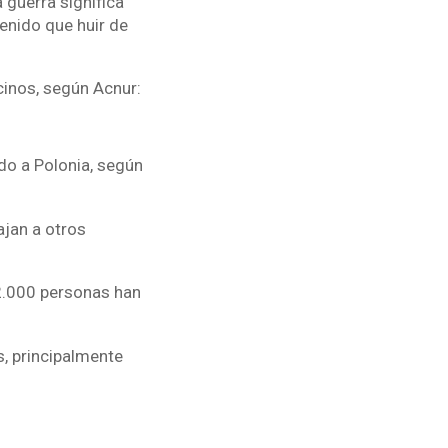
 guerra significa
enido que huir de
cinos, según Acnur:
do a Polonia, según
ajan a otros
2.000 personas han
s, principalmente