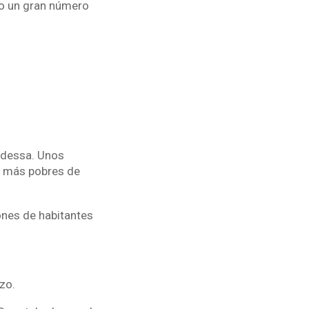
do un gran número
 Odessa. Unos
s más pobres de
ones de habitantes
zo.