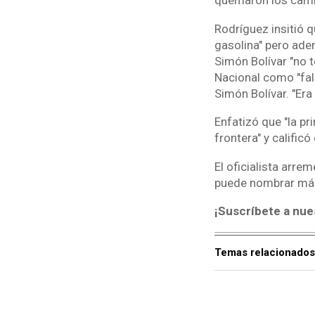
quemaron los cami
Rodríguez insitió 
gasolina" pero ade
Simón Bolívar "no 
Nacional como "fals
Simón Bolívar. "Era
Enfatizó que "la pr
frontera" y calific
El oficialista arre
puede nombrar más a
¡Suscríbete a nue
Temas relacionados