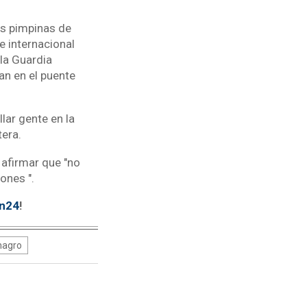
as pimpinas de
 internacional
la Guardia
an en el puente
lar gente en la
tera.
 afirmar que "no
ones ".
tn24
!
magro