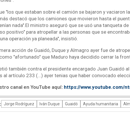
ones".
que "los que estaban sobre el camión se bajaron y vaciaron l
más destacó que los camiones que movieron hasta el puente
tenían nada".El ministro aseguró que se usó una tanqueta de 
o positivo" para atropellar a las personas que se encontrab
 una operación ya planeada", insistió.
imera acción de Guaidó, Duque y Almagro ayer fue de atropel
ó como "afortunado" que Maduro haya decidido cerrar la fron
metió también contra el presidente encargado Juan Guaidó al
l artículo 233 (...) ayer tenias que haber convocado elecci
stro canal en YouTube aquí:
https://www.youtube.com/n
:
Jorge Rodríguez
Iván Duque
Guaidó
Ayuda humanitaria
Al