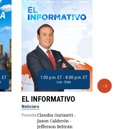
. ET
1:00 p.m. ET - 8:00 p.m. ET
e
Lun - Dom
EL INFORMATIVO
CLUB D
Noticiero
Análisis
Claudia Gurisatti -
Presenta:
Jason Calderón -
Robe
Jefferson Beltrán
Presenta: