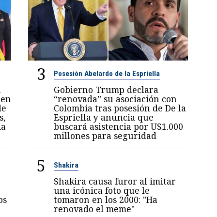
3
Posesión Abelardo de la Espriella
n
Gobierno Trump declara
 en
“renovada” su asociación con
de
Colombia tras posesión de De la
s,
Espriella y anuncia que
ia
buscará asistencia por US1.000
millones para seguridad
5
Shakira
Shakira causa furor al imitar
una icónica foto que le
os
tomaron en los 2000: "Ha
renovado el meme"