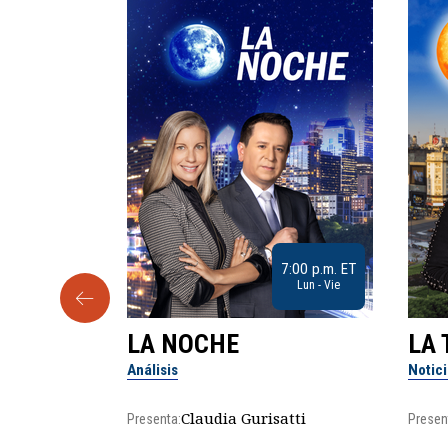
9:30 a.m. ET
7:00 p.m. ET
Sab
Lun - Vie
LA NOCHE
LA 
Análisis
Notic
lgo
Claudia Gurisatti
Presenta:
Presen