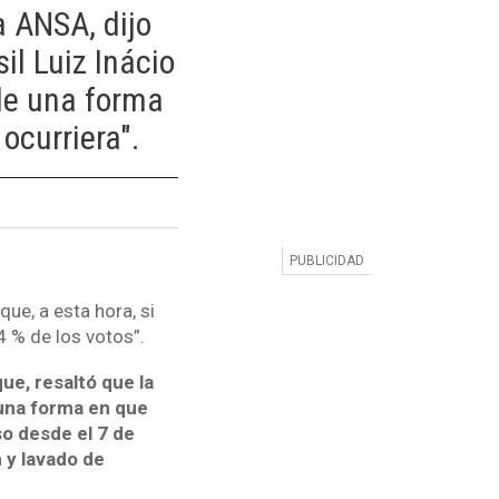
a ANSA, dijo
il Luiz Inácio
 de una forma
ocurriera".
ue, a esta hora, si
4 % de los votos”.
e, resaltó que la
 una forma en que
so desde el 7 de
 y lavado de