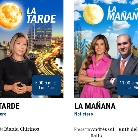
5:00 p.m. ET
11:00 a.m
Lun - Dom
Lun - Vi
TARDE
LA MAÑANA
iero
Noticiero
Idania Chirinos
Andrés Gil - Ruth del
ta:
Presenta:
Salto