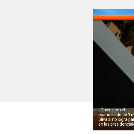
¿Quién será el
abanderado de ‘Lul
Silva si no logra pa
en las presidencia