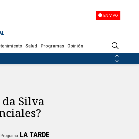
EN VIVO
EN VIVO
AL
etenimiento
Salud
Programas
Opinión
ias de las FARC
ezuela
Nicolás Maduro
Disidencias de las FARC
 en Venezuela
Nicolás Maduro
 da Silva
enciales?
LA TARDE
Programa: