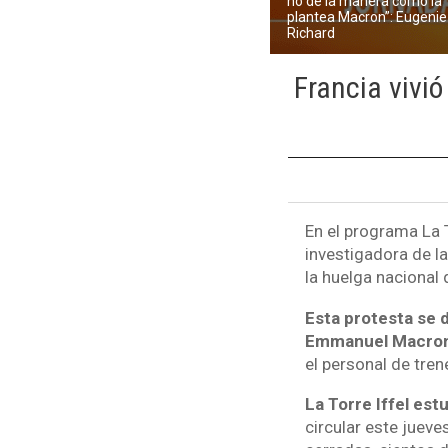
no de la manera como la
plantea Macron”: Eugenie
Richard
Francia vivi
En el programa La 
investigadora de la
la huelga nacional 
Esta protesta se 
Emmanuel Macro
el personal de tren
La Torre Iffel est
circular este juev