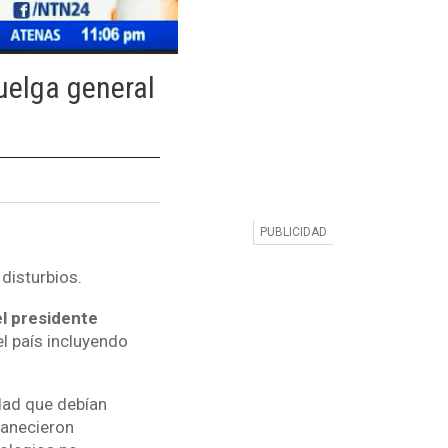
uelga general
 disturbios.
el presidente
l país incluyendo
dad que debían
manecieron