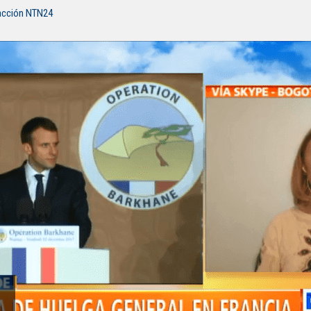
acción NTN24
o