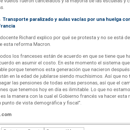
de vuelos fueron cancelados y la mayoría de las escuelas y 
s.
→
Transporte paralizado y aulas vacías por una huelga co
Francia
 docente Richard explico por qué se protesta y no se está de
te esta reforma Macron.
odos los franceses están de acuerdo en que se tiene que h
cuerdo en asumir el costo. En este momento el sistema qu
iable porque tenemos esta generación que nacieron después
stán en la edad de jubilarse siendo muchísimos. Así que no
pagar las pensiones de todas estas personas, así que el ca
ones que tenemos hoy en día es ilimitable. Lo que no estamo
es la manera con la cual el Gobierno francés va hacer esta
 punto de vista demográfica y fiscal”.
4.com