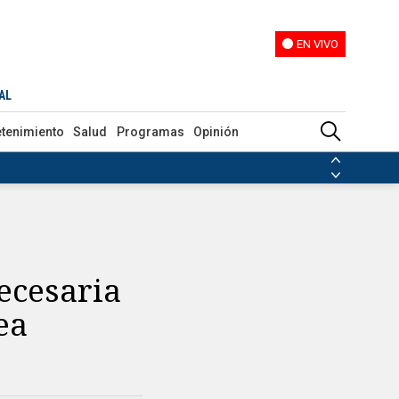
EN VIVO
EN VIVO
d
AL
etenimiento
Salud
Programas
Opinión
ias de las FARC
ezuela
Nicolás Maduro
Disidencias de las FARC
 en Venezuela
Nicolás Maduro
ecesaria
ea