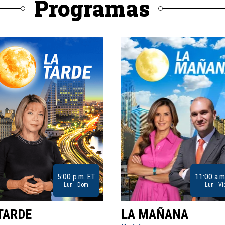
Programas
5:00 p.m. ET
11:00 a.m
Lun - Dom
Lun - Vi
TARDE
LA MAÑANA