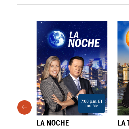
9:30 a.m. ET
7:00 p.m. ET
Sab
Lun - Vie
LA NOCHE
LA 