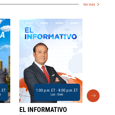
Ver más
. ET
1:00 p.m. ET - 8:00 p.m. ET
e
Lun - Dom
EL INFORMATIVO
CLUB D