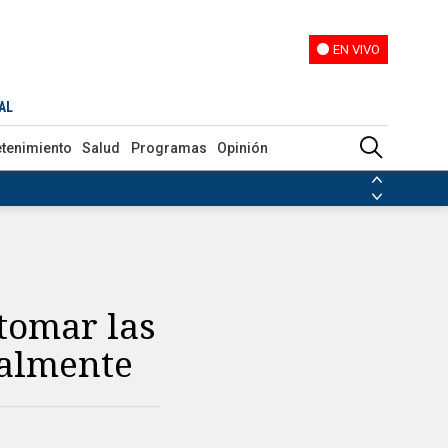
EN VIVO
EN VIVO
AL
etenimiento
Salud
Programas
Opinión
ias de las FARC
ezuela
Nicolás Maduro
Disidencias de las FARC
 en Venezuela
Nicolás Maduro
 tomar las
talmente