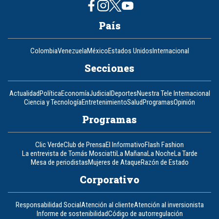
País
Colombia
Venezuela
México
Estados Unidos
Internacional
Secciones
Actualidad
Política
Economía
Judicial
Deportes
Nuestra Tele Internacional
Ciencia y Tecnología
Entretenimiento
Salud
Programas
Opinión
Programas
Clic Verde
Club de Prensa
El Informativo
Flash Fashion
La entrevista de Tomás Mosciatti
La Mañana
La Noche
La Tarde
Mesa de periodistas
Mujeres de Ataque
Razón de Estado
Corporativo
Responsabilidad Social
Atención al cliente
Atención al inversionista
Informe de sostenibilidad
Código de autorregulación