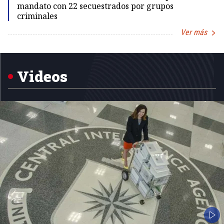
mandato con 22 secuestrados por grupos
criminales
Ver más
Item
1
of
5
Videos