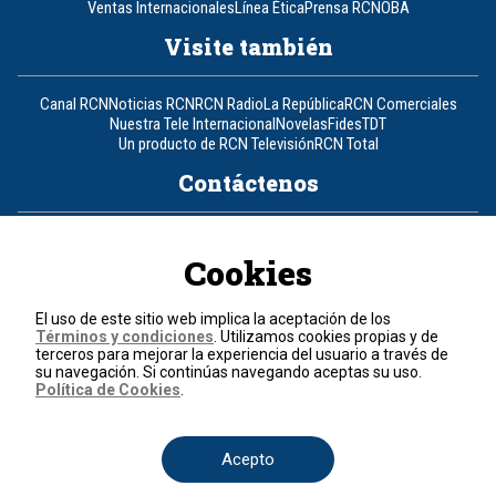
Ventas Internacionales
Línea Ética
Prensa RCN
OBA
Visite también
Canal RCN
Noticias RCN
RCN Radio
La República
RCN Comerciales
Nuestra Tele Internacional
Novelas
Fides
TDT
Un producto de RCN Televisión
RCN Total
Contáctenos
Teléfono
+57 (601) 426 92 92
Cookies
Política de datos personales
Política de cookies
El uso de este sitio web implica la aceptación de los
Términos y condiciones
Términos y condiciones
. Utilizamos cookies propias y de
terceros para mejorar la experiencia del usuario a través de
su navegación. Si continúas navegando aceptas su uso.
© 2026, RCN Medios.
Política de Cookies
.
Todos los derechos reservados.
Organización Ardila Lülle - www.oal.com.co
Acepto