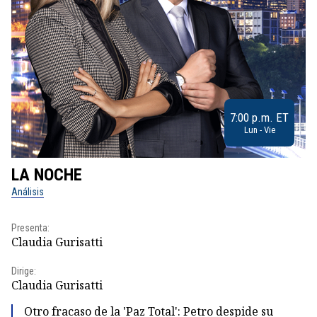
7:00 p.m. ET
Lun - Vie
LA NOCHE
L
Análisis
No
Presenta:
Pr
Claudia Gurisatti
Id
Dirige:
Dir
Claudia Gurisatti
Id
Otro fracaso de la 'Paz Total': Petro despide su