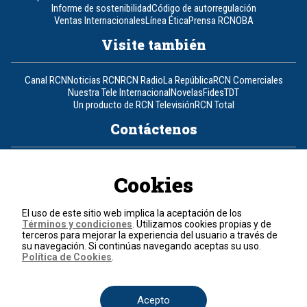
Informe de sostenibilidad
Código de autorregulación
Ventas Internacionales
Línea Ética
Prensa RCN
OBA
Visite también
Canal RCN
Noticias RCN
RCN Radio
La República
RCN Comerciales
Nuestra Tele Internacional
Novelas
Fides
TDT
Un producto de RCN Televisión
RCN Total
Contáctenos
Teléfono
+57 (601) 426 92 92
Cookies
Política de datos personales
Política de cookies
El uso de este sitio web implica la aceptación de los
Términos y condiciones
Términos y condiciones
. Utilizamos cookies propias y de
terceros para mejorar la experiencia del usuario a través de
su navegación. Si continúas navegando aceptas su uso.
© 2026, RCN Medios.
Política de Cookies
.
Todos los derechos reservados.
Organización Ardila Lülle - www.oal.com.co
Acepto