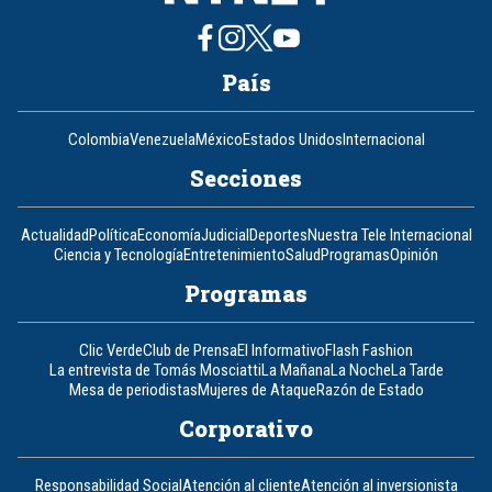
País
Colombia
Venezuela
México
Estados Unidos
Internacional
Secciones
Actualidad
Política
Economía
Judicial
Deportes
Nuestra Tele Internacional
Ciencia y Tecnología
Entretenimiento
Salud
Programas
Opinión
Programas
Clic Verde
Club de Prensa
El Informativo
Flash Fashion
La entrevista de Tomás Mosciatti
La Mañana
La Noche
La Tarde
Mesa de periodistas
Mujeres de Ataque
Razón de Estado
Corporativo
Responsabilidad Social
Atención al cliente
Atención al inversionista