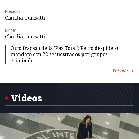
Presenta:
Pr
Claudia Gurisatti
Id
Dirige:
Dir
Claudia Gurisatti
Id
Otro fracaso de la 'Paz Total': Petro despide su
mandato con 22 secuestrados por grupos
criminales
Ver más
Item
1
of
5
Videos