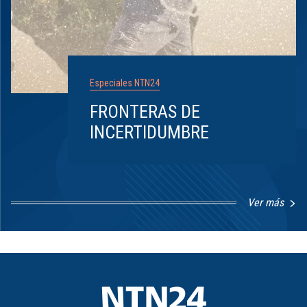
Especiales NTN24
FRONTERAS DE
INCERTIDUMBRE
Ver más
Item
1
of
8