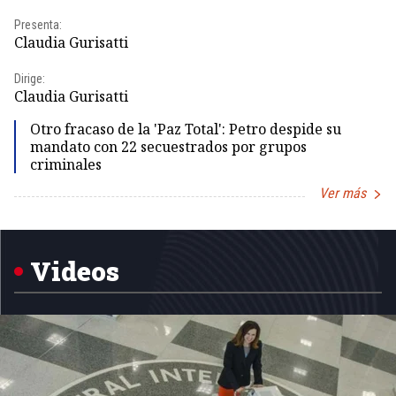
Presenta:
Pr
Claudia Gurisatti
Id
Dirige:
Dir
Claudia Gurisatti
Id
Otro fracaso de la 'Paz Total': Petro despide su
mandato con 22 secuestrados por grupos
criminales
Ver más
Item
1
of
5
Videos