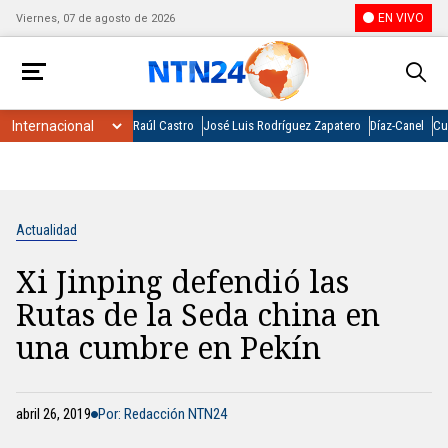
EN VIVO
Viernes, 07 de agosto de 2026
Raúl Castro
José Luis Rodríguez Zapatero
Díaz-Canel
Cu
Actualidad
Xi Jinping defendió las
Rutas de la Seda china en
una cumbre en Pekín
abril 26, 2019
Por: Redacción NTN24