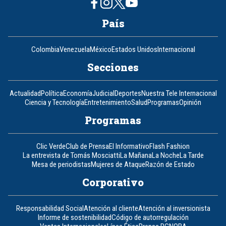
País
Colombia
Venezuela
México
Estados Unidos
Internacional
Secciones
Actualidad
Política
Economía
Judicial
Deportes
Nuestra Tele Internacional
Ciencia y Tecnología
Entretenimiento
Salud
Programas
Opinión
Programas
Clic Verde
Club de Prensa
El Informativo
Flash Fashion
La entrevista de Tomás Mosciatti
La Mañana
La Noche
La Tarde
Mesa de periodistas
Mujeres de Ataque
Razón de Estado
Corporativo
Responsabilidad Social
Atención al cliente
Atención al inversionista
Informe de sostenibilidad
Código de autorregulación