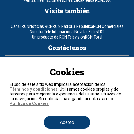
Ventas Internacionales
Línea Ética
Prensa RCN
OBA
Visite también
Canal RCN
Noticias RCN
RCN Radio
La República
RCN Comerciales
Nuestra Tele Internacional
Novelas
Fides
TDT
Un producto de RCN Televisión
RCN Total
Contáctenos
Teléfono
+57 (601) 426 92 92
Cookies
Política de datos personales
Política de cookies
El uso de este sitio web implica la aceptación de los
Términos y condiciones
Términos y condiciones
. Utilizamos cookies propias y de
terceros para mejorar la experiencia del usuario a través de
su navegación. Si continúas navegando aceptas su uso.
© 2026, RCN Medios.
Política de Cookies
.
Todos los derechos reservados.
Organización Ardila Lülle - www.oal.com.co
Acepto