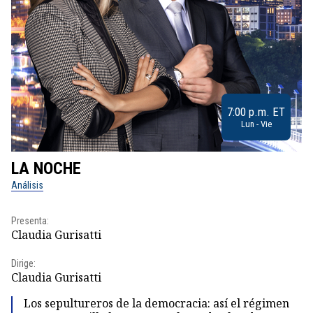
7:00 p.m. ET
Lun - Vie
LA NOCHE
L
Análisis
No
Presenta:
Pr
Claudia Gurisatti
Id
Dirige:
Dir
Claudia Gurisatti
Id
Los sepultureros de la democracia: así el régimen