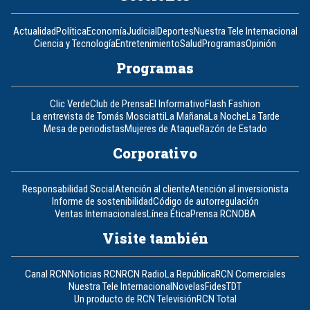
Actualidad
Política
Economía
Judicial
Deportes
Nuestra Tele Internacional
Ciencia y Tecnología
Entretenimiento
Salud
Programas
Opinión
Programas
Clic Verde
Club de Prensa
El Informativo
Flash Fashion
La entrevista de Tomás Mosciatti
La Mañana
La Noche
La Tarde
Mesa de periodistas
Mujeres de Ataque
Razón de Estado
Corporativo
Responsabilidad Social
Atención al cliente
Atención al inversionista
Informe de sostenibilidad
Código de autorregulación
Ventas Internacionales
Línea Ética
Prensa RCN
OBA
Visite también
Canal RCN
Noticias RCN
RCN Radio
La República
RCN Comerciales
Nuestra Tele Internacional
Novelas
Fides
TDT
Un producto de RCN Televisión
RCN Total