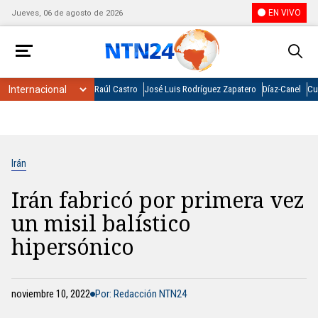
EN VIVO
Jueves, 06 de agosto de 2026
Raúl Castro
José Luis Rodríguez Zapatero
Díaz-Canel
Cu
Irán
Irán fabricó por primera vez
un misil balístico
hipersónico
noviembre 10, 2022
Por: Redacción NTN24