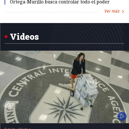
Ortega-Murillo busca controlar todo el poder
Ver más
Item
1
of
5
Videos