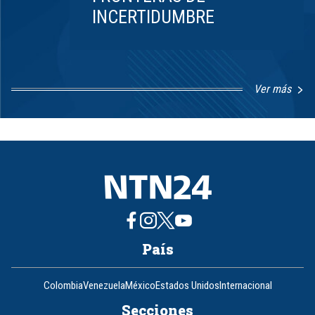
INCERTIDUMBRE
Ver más
Item
1
of
8
País
Colombia
Venezuela
México
Estados Unidos
Internacional
Secciones