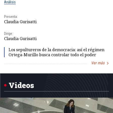
Análisis
No
Presenta:
Pr
Claudia Gurisatti
Id
Dirige:
Dir
Claudia Gurisatti
Id
Los sepultureros de la democracia: así el régimen
Ortega-Murillo busca controlar todo el poder
Ver más
Item
1
of
5
Videos