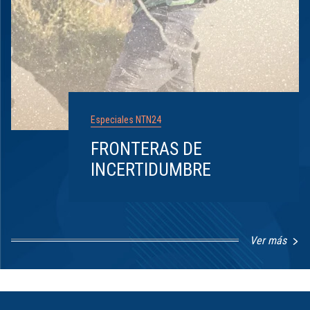
Especiales NTN24
FRONTERAS DE
INCERTIDUMBRE
Ver más
Item
1
of
8