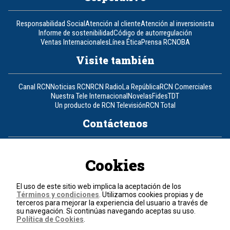
Responsabilidad Social
Atención al cliente
Atención al inversionista
Informe de sostenibilidad
Código de autorregulación
Ventas Internacionales
Línea Ética
Prensa RCN
OBA
Visite también
Canal RCN
Noticias RCN
RCN Radio
La República
RCN Comerciales
Nuestra Tele Internacional
Novelas
Fides
TDT
Un producto de RCN Televisión
RCN Total
Contáctenos
Teléfono
+57 (601) 426 92 92
Cookies
Política de datos personales
Política de cookies
El uso de este sitio web implica la aceptación de los
Términos y condiciones
Términos y condiciones
. Utilizamos cookies propias y de
terceros para mejorar la experiencia del usuario a través de
su navegación. Si continúas navegando aceptas su uso.
© 2026, RCN Medios.
Política de Cookies
.
Todos los derechos reservados.
Organización Ardila Lülle - www.oal.com.co