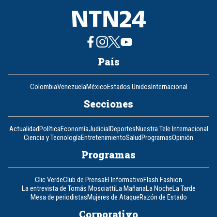
País
Colombia
Venezuela
México
Estados Unidos
Internacional
Secciones
Actualidad
Política
Economía
Judicial
Deportes
Nuestra Tele Internacional
Ciencia y Tecnología
Entretenimiento
Salud
Programas
Opinión
Programas
Clic Verde
Club de Prensa
El Informativo
Flash Fashion
La entrevista de Tomás Mosciatti
La Mañana
La Noche
La Tarde
Mesa de periodistas
Mujeres de Ataque
Razón de Estado
Corporativo