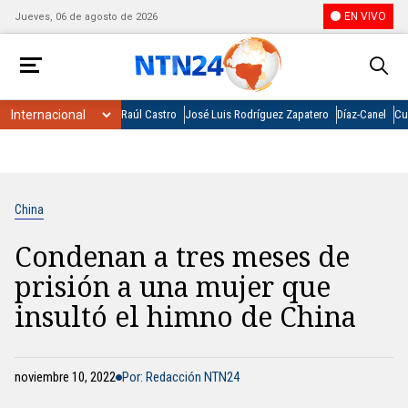
EN VIVO
Jueves, 06 de agosto de 2026
Raúl Castro
José Luis Rodríguez Zapatero
Díaz-Canel
Cu
China
Condenan a tres meses de
prisión a una mujer que
insultó el himno de China
noviembre 10, 2022
Por: Redacción NTN24