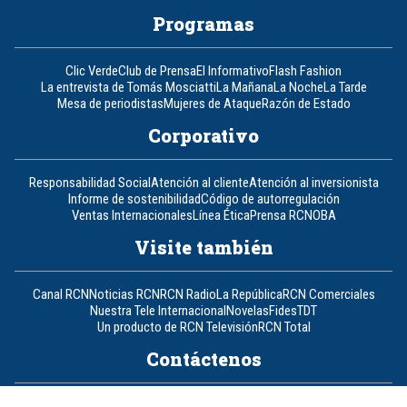
Programas
Clic Verde
Club de Prensa
El Informativo
Flash Fashion
La entrevista de Tomás Mosciatti
La Mañana
La Noche
La Tarde
Mesa de periodistas
Mujeres de Ataque
Razón de Estado
Corporativo
Responsabilidad Social
Atención al cliente
Atención al inversionista
Informe de sostenibilidad
Código de autorregulación
Ventas Internacionales
Línea Ética
Prensa RCN
OBA
Visite también
Canal RCN
Noticias RCN
RCN Radio
La República
RCN Comerciales
Nuestra Tele Internacional
Novelas
Fides
TDT
Un producto de RCN Televisión
RCN Total
Contáctenos
Teléfono
+57 (601) 426 92 92