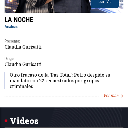
Lun - Vie
LA NOCHE
L
Análisis
No
Presenta:
Pr
Claudia Gurisatti
Id
Dirige:
Dir
Claudia Gurisatti
Id
Otro fracaso de la 'Paz Total': Petro despide su
mandato con 22 secuestrados por grupos
criminales
Ver más
Item
1
of
5
Videos