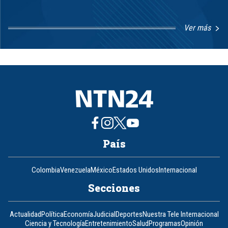
Ver más
Item
1
of
8
País
Colombia
Venezuela
México
Estados Unidos
Internacional
Secciones
Actualidad
Política
Economía
Judicial
Deportes
Nuestra Tele Internacional
Ciencia y Tecnología
Entretenimiento
Salud
Programas
Opinión