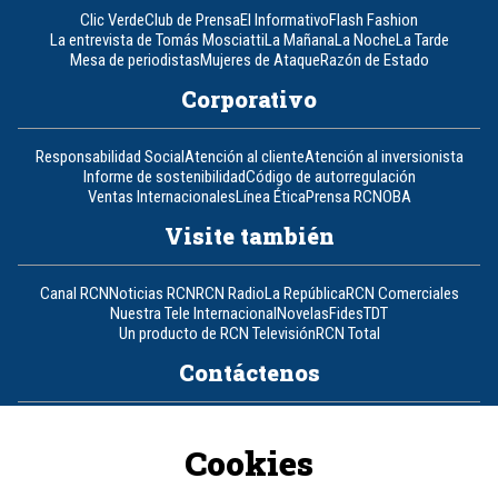
Clic Verde
Club de Prensa
El Informativo
Flash Fashion
La entrevista de Tomás Mosciatti
La Mañana
La Noche
La Tarde
Mesa de periodistas
Mujeres de Ataque
Razón de Estado
Corporativo
Responsabilidad Social
Atención al cliente
Atención al inversionista
Informe de sostenibilidad
Código de autorregulación
Ventas Internacionales
Línea Ética
Prensa RCN
OBA
Visite también
Canal RCN
Noticias RCN
RCN Radio
La República
RCN Comerciales
Nuestra Tele Internacional
Novelas
Fides
TDT
Un producto de RCN Televisión
RCN Total
Contáctenos
Teléfono
+57 (601) 426 92 92
Cookies
Política de datos personales