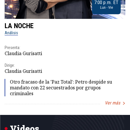
7:00 p.m. ET
Lun - Vie
LA NOCHE
L
Análisis
No
Presenta:
Pr
Claudia Gurisatti
Id
Dirige:
Dir
Claudia Gurisatti
Id
Otro fracaso de la 'Paz Total': Petro despide su
mandato con 22 secuestrados por grupos
criminales
Ver más
Item
1
of
5
Videos