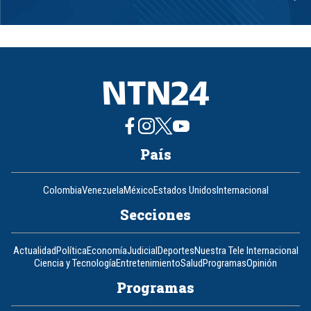
Item
1
of
8
País
Colombia
Venezuela
México
Estados Unidos
Internacional
Secciones
Actualidad
Política
Economía
Judicial
Deportes
Nuestra Tele Internacional
Ciencia y Tecnología
Entretenimiento
Salud
Programas
Opinión
Programas