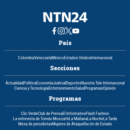
País
Colombia
Venezuela
México
Estados Unidos
Internacional
Secciones
Actualidad
Política
Economía
Judicial
Deportes
Nuestra Tele Internacional
Ciencia y Tecnología
Entretenimiento
Salud
Programas
Opinión
Programas
Clic Verde
Club de Prensa
El Informativo
Flash Fashion
La entrevista de Tomás Mosciatti
La Mañana
La Noche
La Tarde
Mesa de periodistas
Mujeres de Ataque
Razón de Estado