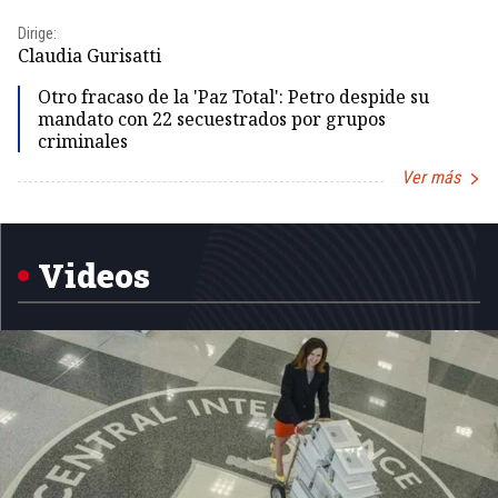
Dirige:
Dir
Claudia Gurisatti
Id
Otro fracaso de la 'Paz Total': Petro despide su
mandato con 22 secuestrados por grupos
criminales
Ver más
Item
1
of
5
Videos