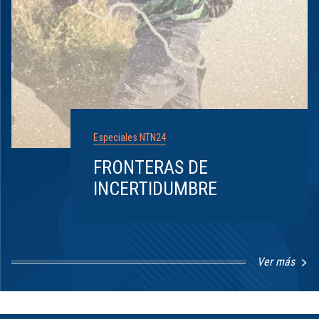
Especiales NTN24
FRONTERAS DE
INCERTIDUMBRE
Ver más
Item
1
of
8