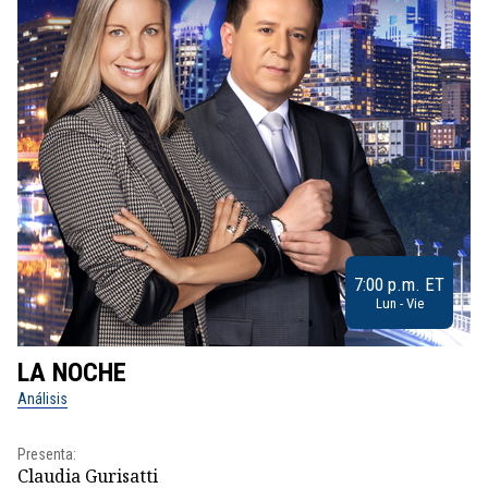
7:00 p.m. ET
Lun - Vie
LA NOCHE
L
Análisis
No
Presenta:
Pr
Claudia Gurisatti
Id