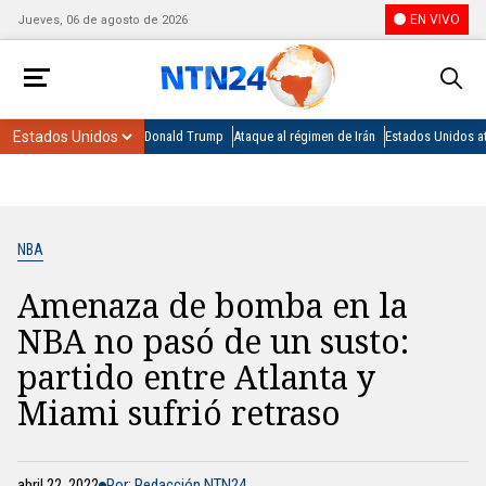
EN VIVO
Jueves, 06 de agosto de 2026
Donald Trump
Ataque al régimen de Irán
Estados Unidos at
NBA
Amenaza de bomba en la
NBA no pasó de un susto:
partido entre Atlanta y
Miami sufrió retraso
abril 22, 2022
Por: Redacción NTN24