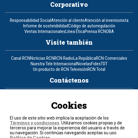
Corporativo
Responsabilidad Social
Atención al cliente
Atención al inversionista
Informe de sostenibilidad
Código de autorregulación
Ventas Internacionales
Línea Ética
Prensa RCN
OBA
Visite también
Canal RCN
Noticias RCN
RCN Radio
La República
RCN Comerciales
Nuestra Tele Internacional
Novelas
Fides
TDT
Un producto de RCN Televisión
RCN Total
Contáctenos
Teléfono
+57 (601) 426 92 92
Cookies
Política de datos personales
Política de cookies
El uso de este sitio web implica la aceptación de los
Términos y condiciones
Términos y condiciones
. Utilizamos cookies propias y de
terceros para mejorar la experiencia del usuario a través de
su navegación. Si continúas navegando aceptas su uso.
© 2026, RCN Medios.
Política de Cookies
.