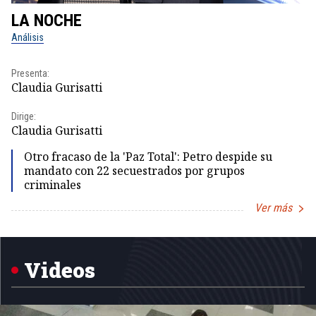
LA NOCHE
L
Análisis
No
Presenta:
Pr
Claudia Gurisatti
Id
Dirige:
Dir
Claudia Gurisatti
Id
Otro fracaso de la 'Paz Total': Petro despide su
mandato con 22 secuestrados por grupos
criminales
Ver más
Item
1
of
5
Videos