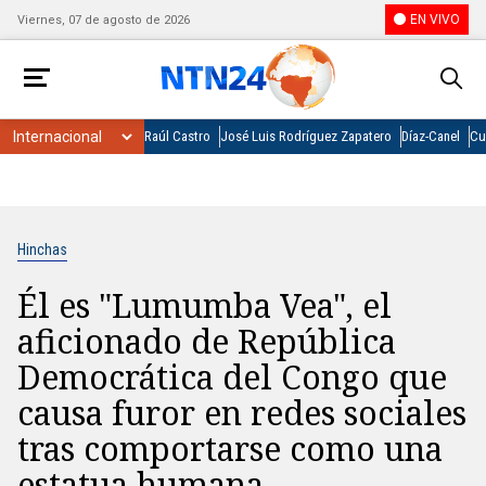
EN VIVO
Viernes, 07 de agosto de 2026
Raúl Castro
José Luis Rodríguez Zapatero
Díaz-Canel
Cu
Hinchas
Él es "Lumumba Vea", el
aficionado de República
Democrática del Congo que
causa furor en redes sociales
tras comportarse como una
estatua humana