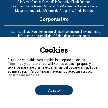
Clic Verde
Club de Prensa
El Informativo
Flash Fashion
La entrevista de Tomás Mosciatti
La Mañana
La Noche
La Tarde
Mesa de periodistas
Mujeres de Ataque
Razón de Estado
Corporativo
Responsabilidad Social
Atención al cliente
Atención al inversionista
Informe de sostenibilidad
Código de autorregulación
Ventas Internacionales
Línea Ética
Prensa RCN
OBA
Cookies
Visite también
El uso de este sitio web implica la aceptación de los
Canal RCN
Noticias RCN
RCN Radio
La República
RCN Comerciales
Términos y condiciones
. Utilizamos cookies propias y de
Nuestra Tele Internacional
Novelas
Fides
TDT
terceros para mejorar la experiencia del usuario a través de
Un producto de RCN Televisión
RCN Total
su navegación. Si continúas navegando aceptas su uso.
Política de Cookies
.
Contáctenos
Acepto
Teléfono
+57 (601) 426 92 92
Política de datos personales
Política de cookies