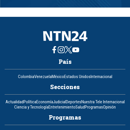
Item
1
of
8
País
Colombia
Venezuela
México
Estados Unidos
Internacional
Secciones
Actualidad
Política
Economía
Judicial
Deportes
Nuestra Tele Internacional
Ciencia y Tecnología
Entretenimiento
Salud
Programas
Opinión
Programas