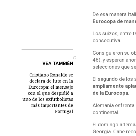
De esa manera Itali
Eurocopa de mane
Los suizos, entre t
consecutiva.
Consiguieron su ob
o
46), y esperan ahora
VEA TAMBIÉN
selecciones que se
Cristiano Ronaldo se
El segundo de los 
declara de luto en la
ampliamente aplau
Eurocopa: el mensaje
de la Eurocopa.
con el que despidió a
uno de los exfutbolistas
Alemania enfrenta 
más importantes de
Portugal
continental.
El domingo además d
Georgia. Cabe reco