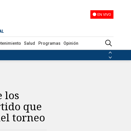
EN VIVO
EN VIVO
o campeón del torneo
AL
etenimiento
Salud
Programas
Opinión
ias de las FARC
ezuela
Nicolás Maduro
Disidencias de las FARC
 en Venezuela
Nicolás Maduro
 los
rtido que
el torneo