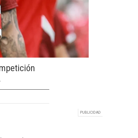
ompetición
.