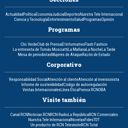
Actualidad
Política
Economía
Judicial
Deportes
Nuestra Tele Internacional
Ciencia y Tecnología
Entretenimiento
Salud
Programas
Opinión
Programas
Clic Verde
Club de Prensa
El Informativo
Flash Fashion
La entrevista de Tomás Mosciatti
La Mañana
La Noche
La Tarde
Mesa de periodistas
Mujeres de Ataque
Razón de Estado
Corporativo
Responsabilidad Social
Atención al cliente
Atención al inversionista
Informe de sostenibilidad
Código de autorregulación
Ventas Internacionales
Línea Ética
Prensa RCN
OBA
Visite también
Canal RCN
Noticias RCN
RCN Radio
La República
RCN Comerciales
Nuestra Tele Internacional
Novelas
Fides
TDT
Un producto de RCN Televisión
RCN Total