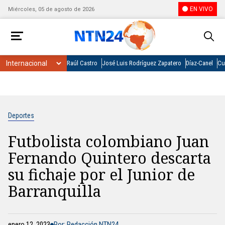
EN VIVO
Miércoles, 05 de agosto de 2026
Raúl Castro
José Luis Rodríguez Zapatero
Díaz-Canel
Cu
Deportes
Futbolista colombiano Juan
Fernando Quintero descarta
su fichaje por el Junior de
Barranquilla
enero 12, 2023
Por: Redacción NTN24