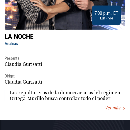
7:00 p.m. ET
Lun - Vie
LA NOCHE
L
Análisis
No
Presenta:
Pr
Claudia Gurisatti
Id
Dirige:
Dir
Claudia Gurisatti
Id
Los sepultureros de la democracia: así el régimen
Ortega-Murillo busca controlar todo el poder
Ver más
Item
1
of
5