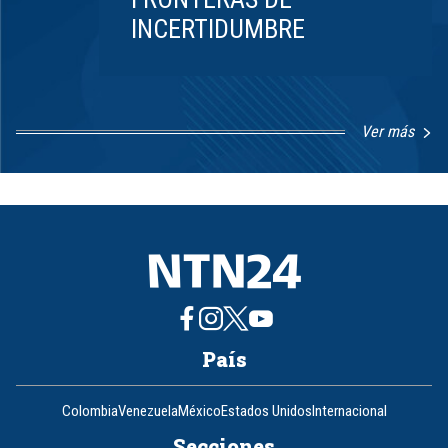
INCERTIDUMBRE
Ver más
Item
1
of
8
País
Colombia
Venezuela
México
Estados Unidos
Internacional
Secciones