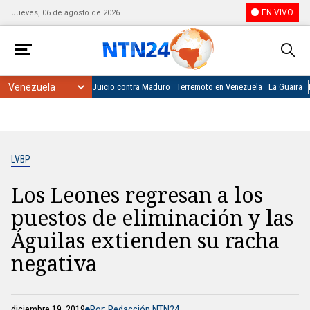
EN VIVO
Jueves, 06 de agosto de 2026
Juicio contra Maduro
Terremoto en Venezuela
La Guaira
LVBP
Los Leones regresan a los
puestos de eliminación y las
Águilas extienden su racha
negativa
diciembre 19, 2019
Por: Redacción NTN24