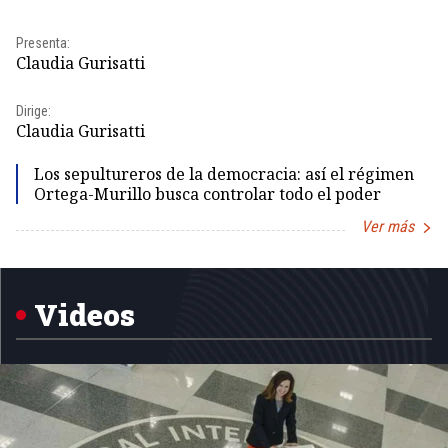
Presenta:
Pr
Claudia Gurisatti
Id
Dirige:
Dir
Claudia Gurisatti
Id
Los sepultureros de la democracia: así el régimen
Ortega-Murillo busca controlar todo el poder
Ver más
Item
1
of
5
Videos