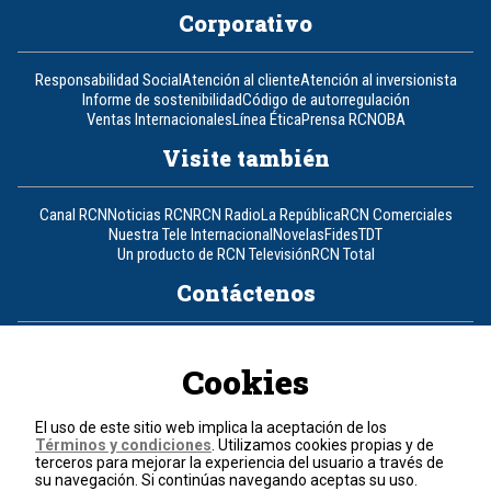
Corporativo
Responsabilidad Social
Atención al cliente
Atención al inversionista
Informe de sostenibilidad
Código de autorregulación
Ventas Internacionales
Línea Ética
Prensa RCN
OBA
Visite también
Canal RCN
Noticias RCN
RCN Radio
La República
RCN Comerciales
Nuestra Tele Internacional
Novelas
Fides
TDT
Un producto de RCN Televisión
RCN Total
Contáctenos
Teléfono
+57 (601) 426 92 92
Cookies
Política de datos personales
Política de cookies
El uso de este sitio web implica la aceptación de los
Términos y condiciones
Términos y condiciones
. Utilizamos cookies propias y de
terceros para mejorar la experiencia del usuario a través de
su navegación. Si continúas navegando aceptas su uso.
© 2026, RCN Medios.