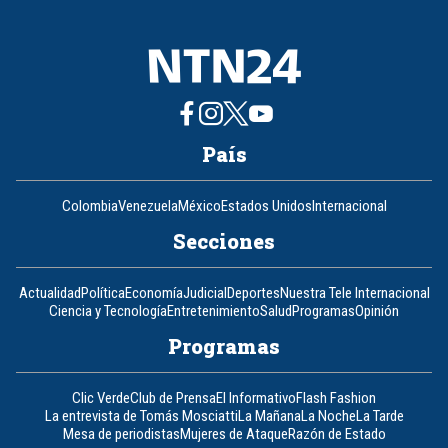
8
País
Colombia
Venezuela
México
Estados Unidos
Internacional
Secciones
Actualidad
Política
Economía
Judicial
Deportes
Nuestra Tele Internacional
Ciencia y Tecnología
Entretenimiento
Salud
Programas
Opinión
Programas
Clic Verde
Club de Prensa
El Informativo
Flash Fashion
La entrevista de Tomás Mosciatti
La Mañana
La Noche
La Tarde
Mesa de periodistas
Mujeres de Ataque
Razón de Estado