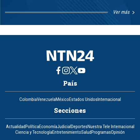
Ver más
Item
1
of
8
País
Colombia
Venezuela
México
Estados Unidos
Internacional
Secciones
Actualidad
Política
Economía
Judicial
Deportes
Nuestra Tele Internacional
Ciencia y Tecnología
Entretenimiento
Salud
Programas
Opinión