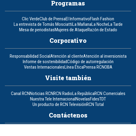
Programas
Clic Verde
Club de Prensa
El Informativo
Flash Fashion
La entrevista de Tomás Mosciatti
La Mañana
La Noche
La Tarde
Mesa de periodistas
Mujeres de Ataque
Razón de Estado
Corporativo
Responsabilidad Social
Atención al cliente
Atención al inversionista
Informe de sostenibilidad
Código de autorregulación
Ventas Internacionales
Línea Ética
Prensa RCN
OBA
Visite también
Canal RCN
Noticias RCN
RCN Radio
La República
RCN Comerciales
Nuestra Tele Internacional
Novelas
Fides
TDT
Un producto de RCN Televisión
RCN Total
Contáctenos
Teléfono
+57 (601) 426 92 92