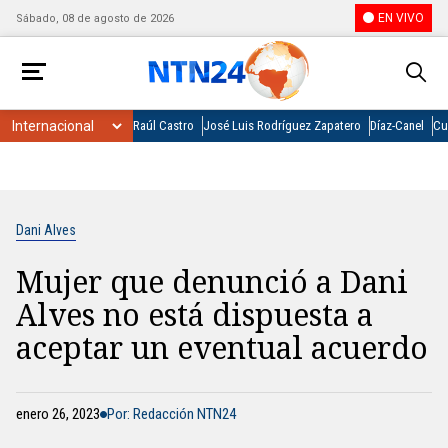
EN VIVO
Sábado, 08 de agosto de 2026
Raúl Castro
José Luis Rodríguez Zapatero
Díaz-Canel
Cu
Dani Alves
Mujer que denunció a Dani
Alves no está dispuesta a
aceptar un eventual acuerdo
enero 26, 2023
Por: Redacción NTN24