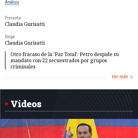
Análisis
No
Presenta:
Pr
Claudia Gurisatti
Id
Dirige:
Dir
Claudia Gurisatti
Id
Otro fracaso de la 'Paz Total': Petro despide su
mandato con 22 secuestrados por grupos
criminales
Ver más
Item
1
of
5
Videos