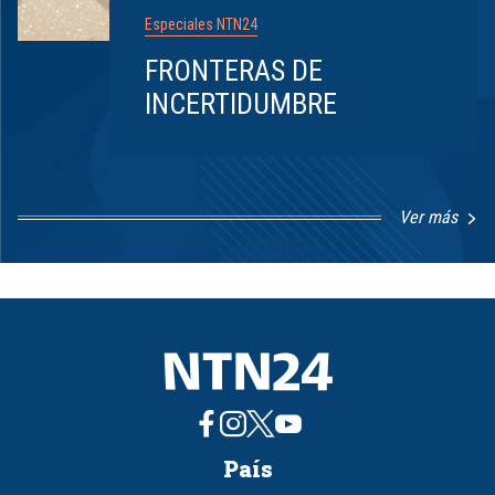
Especiales NTN24
FRONTERAS DE
INCERTIDUMBRE
Ver más
Item
1
of
8
País