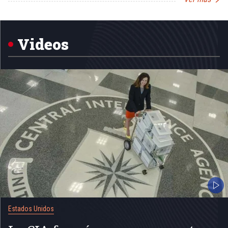
Item
1
of
5
Videos
Estados Unidos