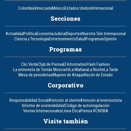
Colombia
Venezuela
México
Estados Unidos
Internacional
Secciones
Actualidad
Política
Economía
Judicial
Deportes
Nuestra Tele Internacional
Ciencia y Tecnología
Entretenimiento
Salud
Programas
Opinión
Programas
Clic Verde
Club de Prensa
El Informativo
Flash Fashion
La entrevista de Tomás Mosciatti
La Mañana
La Noche
La Tarde
Mesa de periodistas
Mujeres de Ataque
Razón de Estado
Corporativo
Responsabilidad Social
Atención al cliente
Atención al inversionista
Informe de sostenibilidad
Código de autorregulación
Ventas Internacionales
Línea Ética
Prensa RCN
OBA
Visite también