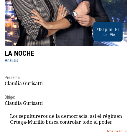
7:00 p.m. ET
Lun - Vie
LA NOCHE
L
Análisis
No
Pr
Presenta:
Id
Claudia Gurisatti
Dir
Dirige:
Id
Claudia Gurisatti
Los sepultureros de la democracia: así el régimen
Ortega-Murillo busca controlar todo el poder
Ver más