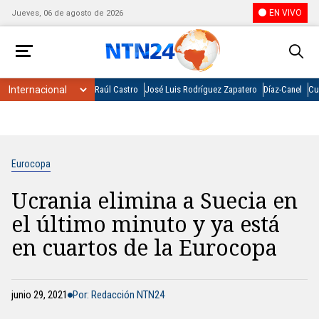
EN VIVO
Jueves, 06 de agosto de 2026
Raúl Castro
José Luis Rodríguez Zapatero
Díaz-Canel
Cu
Eurocopa
Ucrania elimina a Suecia en
el último minuto y ya está
en cuartos de la Eurocopa
junio 29, 2021
Por: Redacción NTN24