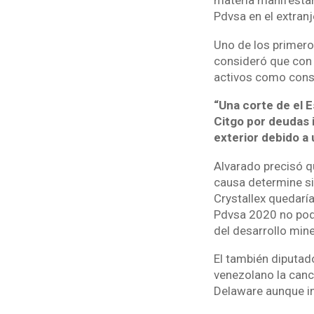
materia manifestaro
Pdvsa en el extranj
Uno de los primero
consideró que con 
activos como conse
“Una corte de el 
Citgo por deudas 
exterior debido a 
Alvarado precisó qu
causa determine si
Crystallex quedarí
Pdvsa 2020 no podr
del desarrollo min
El también diputad
venezolano la canc
Delaware aunque in