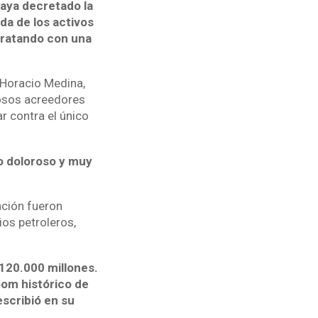
aya decretado la
da de los activos
tratando con una
 Horacio Medina,
rosos acreedores
r contra el único
to doloroso y muy
ación fueron
os petroleros,
120.000 millones.
oom histórico de
escribió en su