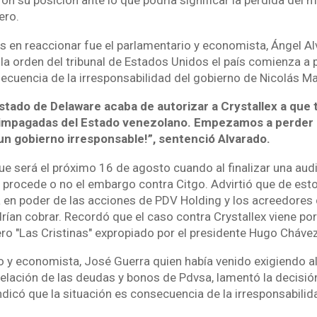
n su posición ante lo que podría significar la pérdida del 
ero.
s en reaccionar fue el parlamentario y economista, Ángel A
la orden del tribunal de Estados Unidos el país comienza a
cuencia de la irresponsabilidad del gobierno de Nicolás M
Estado de Delaware acaba de autorizar a Crystallex a que
impagadas del Estado venezolano. Empezamos a perder l
un gobierno irresponsable!”, sentenció Alvarado.
e será el próximo 16 de agosto cuando al finalizar una audie
 procede o no el embargo contra Citgo. Advirtió que de est
a en poder de las acciones de PDV Holding y los acreedores
ían cobrar. Recordó que el caso contra Crystallex viene por
ero "Las Cristinas" expropiado por el presidente Hugo Chávez
o y economista, José Guerra quien había venido exigiendo a
elación de las deudas y bonos de Pdvsa, lamentó la decisión
dicó que la situación es consecuencia de la irresponsabilid