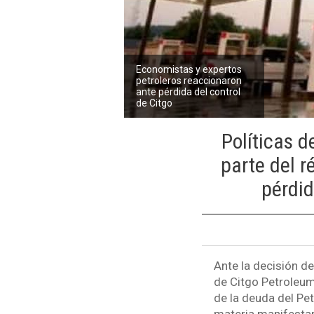
Economistas y expertos
petroleros reaccionaron
ante pérdida del control
de Citgo
Políticas 
parte del 
pérdid
Ante la decisión de
de Citgo Petroleum
de la deuda del Pe