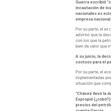
Guerra escribió "
incautación de los
nacionales es est
empresa nacional.
Por su parte, el ex
advirtió que la de
con los que la pet
bien de valor que m
A su juicio, la de
costoso para el pa
Por su parte, el ec
implementadas por 
situación que comp
"Chávez llevó la 
Expropió (¿robó?) 
precios del petról
cuenta García.