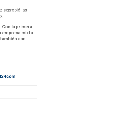
z expropió las
x.
. Con la primera
na empresa mixta.
 también son
e
TN24com