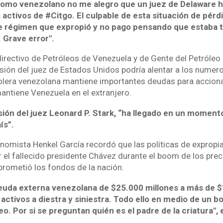
como venezolano no me alegro que un juez de Delaware h
 activos de #Citgo. El culpable de esta situación de pérdi
e régimen que expropió y no pago pensando que estaba 
 Grave error".
 directivo de Petróleos de Venezuela y de Gente del Petróleo
cisión del juez de Estados Unidos podría alentar a los nume
rolera venezolana mantiene importantes deudas para acciona
antiene Venezuela en el extranjero.
cisión del juez Leonard P. Stark, “ha llegado en un momen
ís”.
onomista Henkel García recordó que las políticas de expropi
el fallecido presidente Chávez durante el boom de los preci
rometió los fondos de la nación.
deuda externa venezolana de $25.000 millones a más de $
activos a diestra y siniestra. Todo ello en medio de un b
eo. Por si se preguntan quién es el padre de la criatura", 