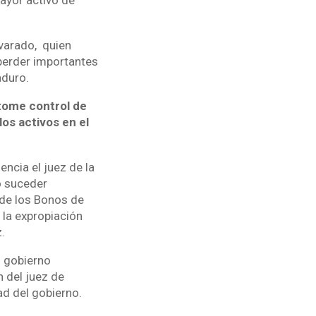
mayor activo de
lvarado, quien
 perder importantes
aduro.
 tome control de
os activos en el
ncia el juez de la
o suceder
 de los Bonos de
 la expropiación
.
l gobierno
 del juez de
ad del gobierno.