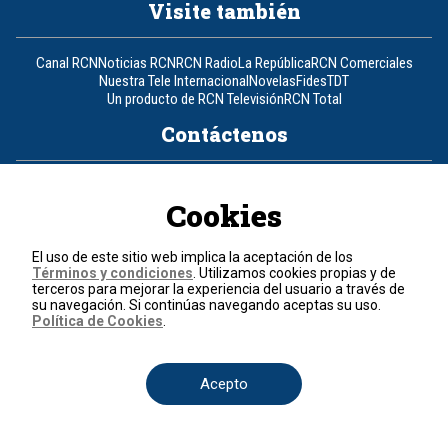
Visite también
Canal RCN
Noticias RCN
RCN Radio
La República
RCN Comerciales
Nuestra Tele Internacional
Novelas
Fides
TDT
Un producto de RCN Televisión
RCN Total
Contáctenos
Teléfono
+57 (601) 426 92 92
Cookies
Política de datos personales
Política de cookies
El uso de este sitio web implica la aceptación de los
Términos y condiciones
Términos y condiciones
. Utilizamos cookies propias y de
terceros para mejorar la experiencia del usuario a través de
su navegación. Si continúas navegando aceptas su uso.
© 2026, RCN Medios.
Política de Cookies
.
Todos los derechos reservados.
Organización Ardila Lülle - www.oal.com.co
Acepto