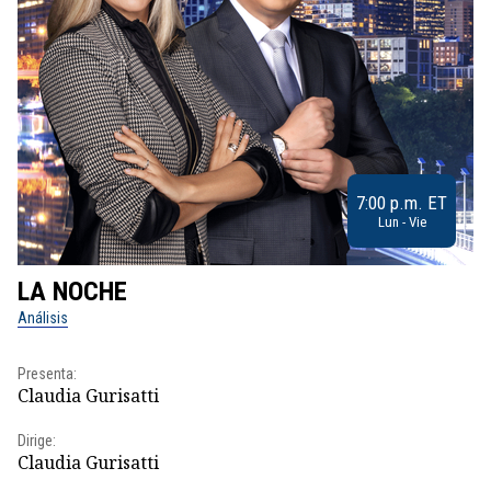
7:00 p.m. ET
Lun - Vie
LA NOCHE
L
Análisis
No
Presenta:
Pr
Claudia Gurisatti
Id
Dirige:
Dir
Claudia Gurisatti
Id