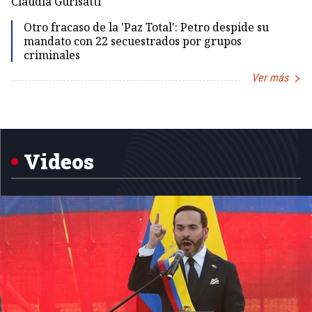
Claudia Gurisatti
Id
Otro fracaso de la 'Paz Total': Petro despide su
mandato con 22 secuestrados por grupos
criminales
Ver más
Item
1
of
5
Videos