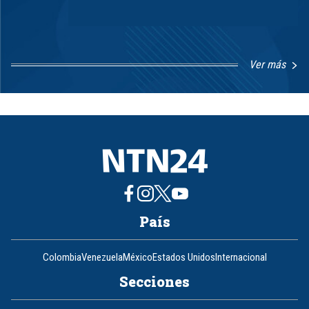
Ver más
Item
1
of
8
País
Colombia
Venezuela
México
Estados Unidos
Internacional
Secciones