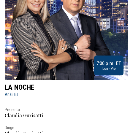
7:00 p.m. ET
Lun - Vie
LA NOCHE
L
Análisis
No
Presenta:
Pr
Claudia Gurisatti
Id
Dirige:
Dir