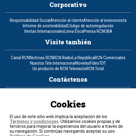
Corporativo
Responsabilidad Social
Atención al cliente
Atención al inversionista
Informe de sostenibilidad
Código de autorregulación
Ventas Internacionales
Línea Ética
Prensa RCN
OBA
Visite también
Canal RCN
Noticias RCN
RCN Radio
La República
RCN Comerciales
Nuestra Tele Internacional
Novelas
Fides
TDT
Un producto de RCN Televisión
RCN Total
Contáctenos
Teléfono
+57 (601) 426 92 92
Cookies
Política de datos personales
Política de cookies
El uso de este sitio web implica la aceptación de los
Términos y condiciones
Términos y condiciones
. Utilizamos cookies propias y de
terceros para mejorar la experiencia del usuario a través de
su navegación. Si continúas navegando aceptas su uso.
© 2026, RCN Medios.