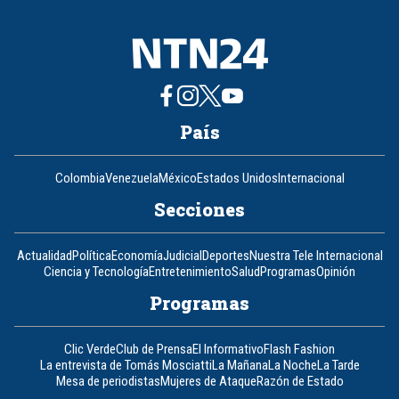
País
Colombia
Venezuela
México
Estados Unidos
Internacional
Secciones
Actualidad
Política
Economía
Judicial
Deportes
Nuestra Tele Internacional
Ciencia y Tecnología
Entretenimiento
Salud
Programas
Opinión
Programas
Clic Verde
Club de Prensa
El Informativo
Flash Fashion
La entrevista de Tomás Mosciatti
La Mañana
La Noche
La Tarde
Mesa de periodistas
Mujeres de Ataque
Razón de Estado