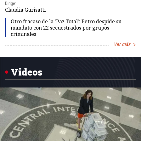
Dirige:
Dir
Claudia Gurisatti
Id
Otro fracaso de la 'Paz Total': Petro despide su
mandato con 22 secuestrados por grupos
criminales
Ver más
Item
1
of
5
Videos