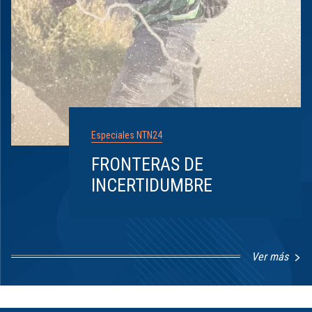
Especiales NTN24
FRONTERAS DE
INCERTIDUMBRE
Ver más
Item
1
of
8