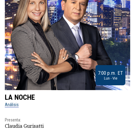
7:00 p.m. ET
Lun - Vie
LA NOCHE
L
Análisis
No
Presenta:
Pr
Claudia Gurisatti
Id