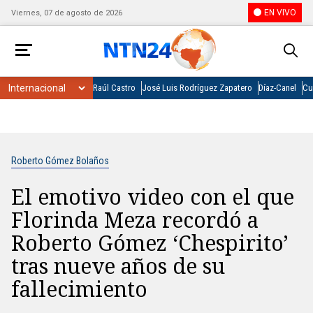
EN VIVO
Viernes, 07 de agosto de 2026
Raúl Castro
José Luis Rodríguez Zapatero
Díaz-Canel
Cu
Roberto Gómez Bolaños
El emotivo video con el que
Florinda Meza recordó a
Roberto Gómez ‘Chespirito’
tras nueve años de su
fallecimiento