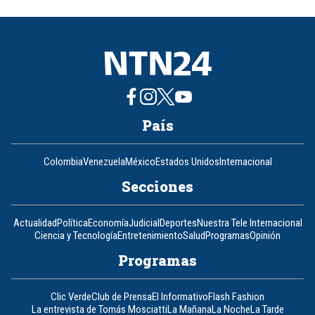
of
8
País
Colombia
Venezuela
México
Estados Unidos
Internacional
Secciones
Actualidad
Política
Economía
Judicial
Deportes
Nuestra Tele Internacional
Ciencia y Tecnología
Entretenimiento
Salud
Programas
Opinión
Programas
Clic Verde
Club de Prensa
El Informativo
Flash Fashion
La entrevista de Tomás Mosciatti
La Mañana
La Noche
La Tarde