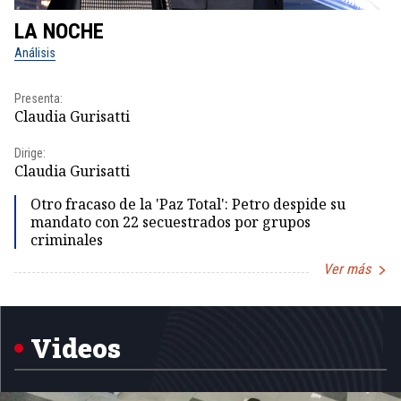
LA NOCHE
L
Análisis
No
Presenta:
Pr
Claudia Gurisatti
Id
Dirige:
Dir
Claudia Gurisatti
Id
Otro fracaso de la 'Paz Total': Petro despide su
mandato con 22 secuestrados por grupos
criminales
Ver más
Item
1
of
5
Videos