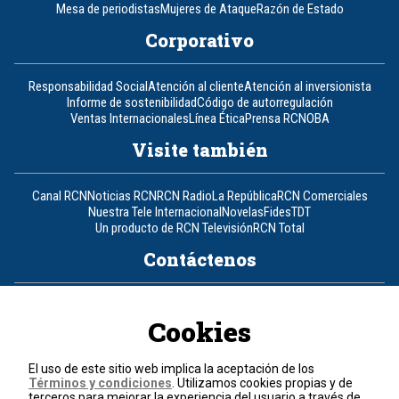
Mesa de periodistas
Mujeres de Ataque
Razón de Estado
Corporativo
Responsabilidad Social
Atención al cliente
Atención al inversionista
Informe de sostenibilidad
Código de autorregulación
Ventas Internacionales
Línea Ética
Prensa RCN
OBA
Visite también
Canal RCN
Noticias RCN
RCN Radio
La República
RCN Comerciales
Nuestra Tele Internacional
Novelas
Fides
TDT
Un producto de RCN Televisión
RCN Total
Contáctenos
Teléfono
+57 (601) 426 92 92
Cookies
Política de datos personales
Política de cookies
El uso de este sitio web implica la aceptación de los
Términos y condiciones
Términos y condiciones
. Utilizamos cookies propias y de
terceros para mejorar la experiencia del usuario a través de